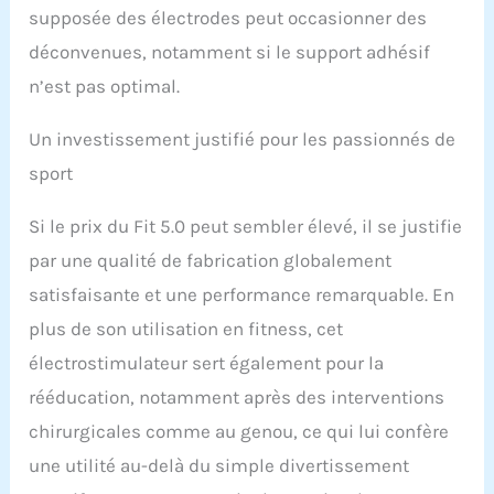
COACH : Le Compex SP
supposée des électrodes peut occasionner des
4.0 est compatible avec
déconvenues, notamment si le support adhésif
l'application gratuite
Compex Coach
n’est pas optimal.
(disponible sur Android
et Iphone). Elle vous
Un investissement justifié pour les passionnés de
permettra de visualiser
sport
tous les placements
d'électrodes, et de vous
guider dans l'utilisation
Si le prix du Fit 5.0 peut sembler élevé, il se justifie
de votre produit, en
par une qualité de fabrication globalement
fonction de vos objectifs.
REMARQUES : Le produit
satisfaisante et une performance remarquable. En
n'est pas endommagé là
plus de son utilisation en fitness, cet
où le chargeur doit être
électrostimulateur sert également pour la
inséré. Il s'agit d'une
herse de sécurité pour
rééducation, notamment après des interventions
éviter d'utiliser l'appareil
chirurgicales comme au genou, ce qui lui confère
pendant qu'il est en
charge. Si vous ne vous
une utilité au-delà du simple divertissement
servez pas de votre