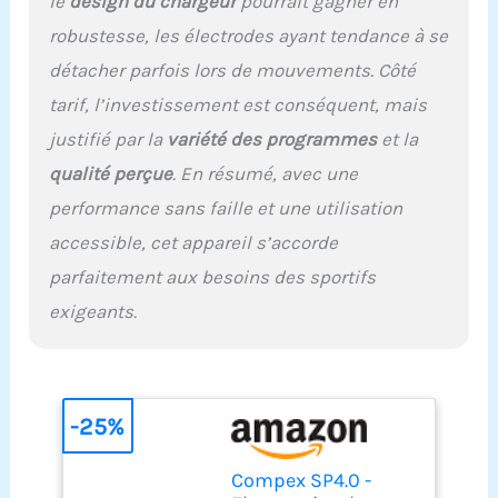
le
design du chargeur
pourrait gagner en
niveaux de stimulation.
robustesse, les électrodes ayant tendance à se
Enfin le Mi-range vous
conseille le niveau de
détacher parfois lors de mouvements. Côté
stimulation optimal pour
tarif, l’investissement est conséquent, mais
vos programmes de
récupération. LIVRE AVEC
justifié par la
variété des programmes
et la
TOUS LES ACCESSOIRES
qualité perçue
. En résumé, avec une
NECESSAIRES POUR UN
DEMARRAGE RAPIDE :
performance sans faille et une utilisation
batterie, chargeur, 12
accessible, cet appareil s’accorde
électrodes, 5 câbles dont
le câble Mi-Sensor et 1
parfaitement aux besoins des sportifs
pochette de rangement.
exigeants.
SCIENTIFIQUEMENT
PROUVE : les
électrostimulateurs
Compex sont des
dispositifs médicaux qui
-25%
bénéficient du CE
médical. Toutes les
Compex SP4.0 -
fonctions ont été