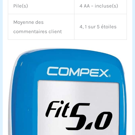
Pile(s)
4 AA – incluse(s)
Moyenne des
4, 1 sur 5 étoiles
commentaires client