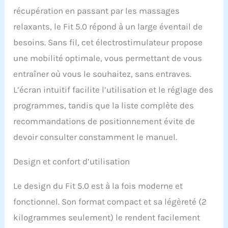
INDEPENDANTS : Avec 4
récupération en passant par les massages
canaux indépendants,
relaxants, le Fit 5.0 répond à un large éventail de
vous pouvez travailler
simultanément les 2
besoins. Sans fil, cet électrostimulateur propose
cuisses ou les 2 bras ou
une mobilité optimale, vous permettant de vous
toute la sangle
abdominale
entraîner où vous le souhaitez, sans entraves.
(abdominaux +
L’écran intuitif facilite l’utilisation et le réglage des
lombaire) par exemple.
TECHNOLOGIE UNIQUE
programmes, tandis que la liste complète des
BREVETEE MI : avec son
recommandations de positionnement évite de
câble MI, le Compex SP
4.0 permet d'adapter les
devoir consulter constamment le manuel.
paramètes de
stimulation à vos
Design et confort d’utilisation
muscles, pour plus de
confort et d'efficacité. MI-
Le design du Fit 5.0 est à la fois moderne et
SCAN, MI-TENS, MI-
RANGE : avec le Mi-Scan,
fonctionnel. Son format compact et sa légèreté (2
les paramètres du
kilogrammes seulement) le rendent facilement
stimulateur s'adaptent à