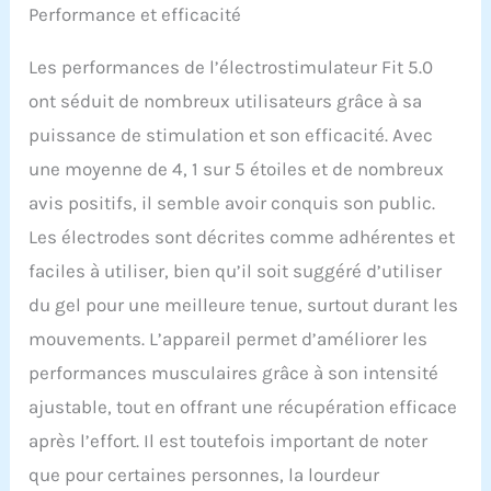
Performance et efficacité
médical. Toutes les
fonctions ont été
Les performances de l’électrostimulateur Fit 5.0
validées par des études
scientifiques prouvant
ont séduit de nombreux utilisateurs grâce à sa
leur efficacité. COMPEX,
puissance de stimulation et son efficacité. Avec
LEADER MONDIAL DE
L'ELECTROSTIMULATION :
une moyenne de 4, 1 sur 5 étoiles et de nombreux
Depuis 1986, Compex,
avis positifs, il semble avoir conquis son public.
marque d'origine suisse,
est utilisés par les
Les électrodes sont décrites comme adhérentes et
kinésithérapeutes pour
faciles à utiliser, bien qu’il soit suggéré d’utiliser
la rééducation et le
soulagement des
du gel pour une meilleure tenue, surtout durant les
douleurs de leurs
mouvements. L’appareil permet d’améliorer les
patients, ainsi que par
les plus grands athlètes
performances musculaires grâce à son intensité
dans le monde. Son
ajustable, tout en offrant une récupération efficace
service Recherche et
Développement est
après l’effort. Il est toutefois important de noter
toujours basé en Suisse.
que pour certaines personnes, la lourdeur
APPLICATION COMPEX