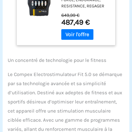
canaux
RESISTANCE, REGAGER
indépendants, 999
DU VOLUME MUSCULAIRE
Niveaux d'intensité,
649,99 €
ET MIEUX RECUPERER : Le
20 programmes -
487,49 €
Compex SP4.0 est
Compatible
l'électrostimulateur
Application Coach -
conçu pour le sportif qui
Capteur MI Sensor -
souhaite améliorer sa
Coloris Noir
préparation physique,
mieux récupérer,
Un concentré de technologie pour le fitness
soulager ses douleurs et
avoir une solutions pour
Le Compex Electrostimulateur Fit 5.0 se démarque
sa rééducation. 30
PROGRAMMES : 10
par sa technologie avancée et sa simplicité
programmes préparation
d’utilisation. Destiné aux adeptes de fitness et aux
physique, 5 programmes
récupération/massage, 8
sportifs désireux d’optimiser leur entraînement,
programmes
cet appareil offre une stimulation musculaire
Antidouleur, 5
programmes fitness et 2
ciblée efficace. Avec une gamme de programmes
programmes
variés, allant du renforcement musculaire à la
Rééducation . 4 CANAUX