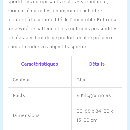
sportif. Les composants inclus – stimulateur,
électrostimualteur
pendant plusoeurs
module, électrodes, chargeur et pochette –
semaines, retirez la
ajoutent à la commodité de l’ensemble. Enfin, sa
batterie de l'appareil pour
ne pas l'endommager.
longévité de batterie et les multiples possibilités
de réglages font de ce produit un allié précieux
pour atteindre vos objectifs sportifs.
Caractéristiques
Détails
Couleur
Bleu
Poids
2 Kilogrammes
30, 99 x 34, 39 x
Dimensions
15, 39 cm