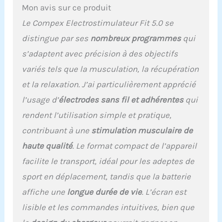
Mon avis sur ce produit
simultanément les 2
cuisses ou les 2 bras ou
Le Compex Electrostimulateur Fit 5.0 se
toute la sangle
distingue par ses
nombreux programmes
qui
abdominale
(abdominaux +
s’adaptent avec précision à des objectifs
lombaire) par exemple.
variés tels que la musculation, la récupération
TECHNOLOGIE UNIQUE
BREVETEE MI : avec son
et la relaxation. J’ai particulièrement apprécié
câble MI, le Compex SP
l’usage d’
électrodes sans fil et adhérentes
qui
4.0 permet d'adapter les
paramètes de
rendent l’utilisation simple et pratique,
stimulation à vos
contribuant à une
stimulation musculaire de
muscles, pour plus de
confort et d'efficacité. MI-
haute qualité
. Le format compact de l’appareil
SCAN, MI-TENS, MI-
facilite le transport, idéal pour les adeptes de
RANGE : avec le Mi-Scan,
les paramètres du
sport en déplacement, tandis que la batterie
stimulateur s'adaptent à
affiche une
longue durée de vie
. L’écran est
votre physiologie. Avec le
Mi-Tens, le stimulateur
lisible et les commandes intuitives, bien que
facilite les réglages des