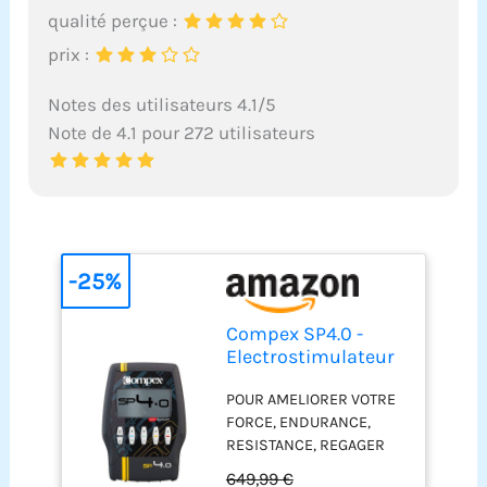
qualité perçue :
prix :
Notes des utilisateurs 4.1/5
Note de 4.1 pour 272 utilisateurs
-25%
Compex SP4.0 -
Electrostimulateur
Musculaire EMS,
POUR AMELIORER VOTRE
TENS, Massage - 4
FORCE, ENDURANCE,
canaux
RESISTANCE, REGAGER
indépendants, 999
DU VOLUME MUSCULAIRE
Niveaux d'intensité,
649,99 €