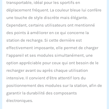
votre physiologie. Avec le
transportable, idéal pour les sportifs en
Mi-Tens, le stimulateur
déplacement fréquent. La couleur bleue lui confère
facilite les réglages des
niveaux de stimulation.
une touche de style discrète mais élégante.
Enfin le Mi-range vous
Cependant, certains utilisateurs ont mentionné
conseille le niveau de
stimulation optimal pour
des points à améliorer en ce qui concerne la
vos programmes de
station de recharge. Si cette dernière est
récupération. LIVRE AVEC
effectivement imposante, elle permet de charger
TOUS LES ACCESSOIRES
NECESSAIRES POUR UN
l’appareil et ses modules simultanément, une
DEMARRAGE RAPIDE :
option appréciable pour ceux qui ont besoin de le
batterie, chargeur, 12
électrodes, 5 câbles dont
recharger avant ou après chaque utilisation
le câble Mi-Sensor et 1
intensive. Il convient d’être attentif lors du
pochette de rangement.
SCIENTIFIQUEMENT
positionnement des modules sur la station, afin de
PROUVE : les
garantir la durabilité des composants
électrostimulateurs
Compex sont des
électroniques.
dispositifs médicaux qui
bénéficient du CE