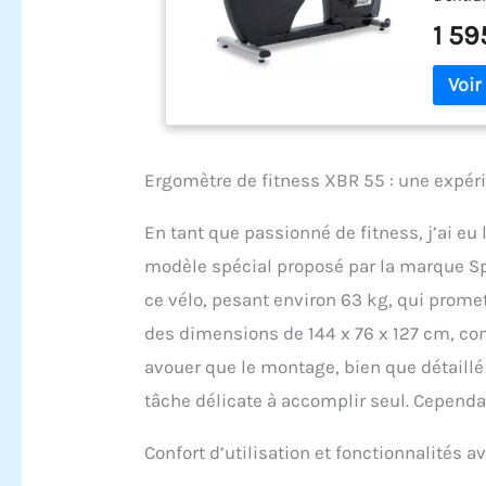
H.R. - I
1 59
13,6 kg 
électro
maximale
Spirit 
de poitr
2 ans |
Ergomètre de fitness XBR 55 : une expér
En tant que passionné de fitness, j’ai eu
modèle spécial proposé par la marque Spir
ce vélo, pesant environ 63 kg, qui prome
des dimensions de 144 x 76 x 127 cm, con
avouer que le montage, bien que détaillé
tâche délicate à accomplir seul. Cependan
Confort d’utilisation et fonctionnalités 