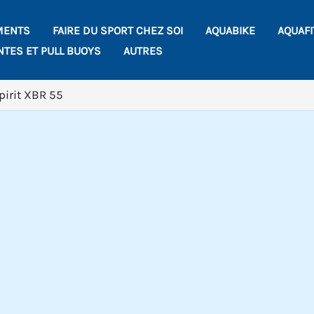
MENTS
FAIRE DU SPORT CHEZ SOI
AQUABIKE
AQUAF
NTES ET PULL BUOYS
AUTRES
pirit XBR 55