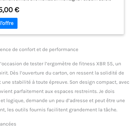
ntervalle d'entraînement contrôlé par le pouls Volant d'inertie :
5,00 €
(environ 23 kg d'inertie) - 1 à 20 niveaux réglables
niquement (frein magnétique) - Entrée profonde Charge
 : Poids de l'utilisateur : 150 kg | Contrôle de l'application :
APP | Haut-parleur intégré | Récepteur de pouls intégré (sangle
ine non incluse) | Utilisation semi-professionnelle | Garantie :
 Herstller avec siège en Allemagne
ience de confort et de performance
 l’occasion de tester l’ergomètre de fitness XBR 55, un
it. Dès l’ouverture du carton, on ressent la solidité de
t une stabilité à toute épreuve. Son design compact, avec
vient parfaitement aux espaces restreints. Je dois
 et logique, demande un peu d’adresse et peut être une
t, les outils fournis facilitent grandement la tâche.
avancées