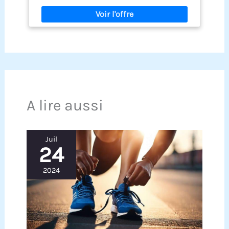
PROGRAMMÉES : Sélectionnez le programme qui
AUVON TENS electrostimulateurs de canaux
s'adapte à vos besoins. Pour maintenir une bonne
double, 12 électrodes musculation de 5 cm x 5 cm,
condition physique, détendre et revitaliser les
2 x fils conducteurs (1/2 fil), 1 x câble USB, 1 x
muscles et améliorer votre bien-être 6
pochette, 1 x Mode d’emploi Multilingue, notre
PROGRAMMES PERSONNALISABLES : Réglez la
garantie de 24 mois, un service client amical et un
fréquence, la plage de pouls, et le temps
support technique à vie. (La version française du
individuellement pour mieux adapter la séance à
manuel du produit peut être téléchargée sur la
vos nécessités spécifiques 4 ÉLECTRODES
page des détails du produit ou contactez le
INCLUSES : La méthode non invasive envoie de
service client.) Avis important : Cet
légères pulsations électriques à travers la peau
electrostimulateur musculaire ne doit PAS être
A lire aussi
grâce aux électrodes de surface réutilisables
utilisé par les personnes portant un pacemaker,
FACILE À EMPORTER : L’appareil est parfait pour la
les femmes enceintes ou les personnes
maison mais aussi pour être emporté partout
épileptiques. Consultez votre médecin avant
avec vous. La taille compacte du EM 49 vous
utilisation si vous avez un problème de santé
Juil
permettra de l’utiliser où que vous soyez
24
2024