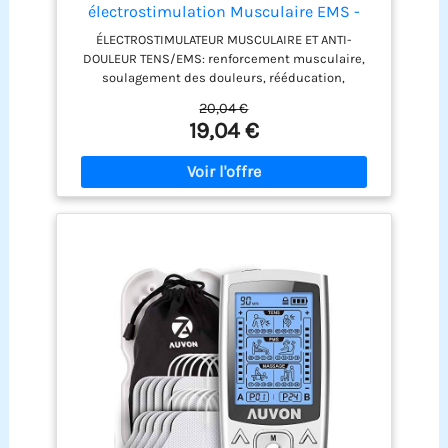
électrostimulation Musculaire EMS -
rééducation, soulagement des douleurs,
ÉLECTROSTIMULATEUR MUSCULAIRE ET ANTI-
Massages, Soins de kinésithérapie - 16
DOULEUR TENS/EMS: renforcement musculaire,
programmes de Massage + 8 électrodes
soulagement des douleurs, rééducation,
régénération musculaire, massages relaxants et
20,04 €
tonifiants, et soins de kinésithérapie etc...cet
19,04 €
appareil dispose de la technologie de stimulation
électrique transcutanée des nerfs (acronyme
anglais TENS), une technologie cliniquement
prouvée sans risques et efficace contre les
douleurs. 16 MODES PRÉPROGRAMMÉS pour TENS :
soulagement et traitement des douleurs sans
médicaments. Ex: traitement des douleurs aigues
et chroniques. Libération d‘endorphines.
Soulagement des douleurs diffuses du dos, des
bras, jambes, pieds, coude, épaule, des douleurs
musculaires profondes, sciatique, arthrose,
rhumatisme, migraine, etc (8) électrodes
réutilisables de haute qualité : ces électrodes
sont réutilisables et sont dotées d’une forme
permettant de les utiliser sur n’importe quelle
partie du corps. Plus besoin d’utiliser de crème ou
de gel conducteur. Vous pouvez également