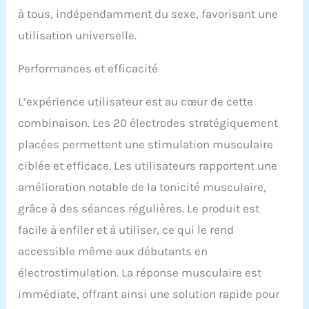
permet un ajustement
à tous, indépendamment du sexe, favorisant une
serré comme une
utilisation universelle.
seconde peau qui permet
également la stimulation
Performances et efficacité
des fibres musculaires
plus profondes Idéal
pour les déplacements et
L’expérience utilisateur est au cœur de cette
la maison - La
combinaison. Les 20 électrodes stratégiquement
combinaison et les
accessoires
placées permettent une stimulation musculaire
correspondants sont
ciblée et efficace. Les utilisateurs rapportent une
livrés dans un carton
eaglefit compact. Cela
amélioration notable de la tonicité musculaire,
garantit non seulement
grâce à des séances régulières. Le produit est
une protection optimale,
facile à enfiler et à utiliser, ce qui le rend
mais permet également
un transport confortable
accessible même aux débutants en
lors des voyages de
électrostimulation. La réponse musculaire est
vacances, des
excursions du week-end
immédiate, offrant ainsi une solution rapide pour
ou des voyages d'affaires