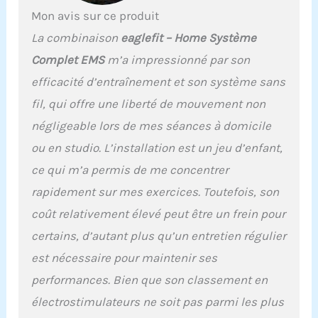
comme une seconde
Mon avis sur ce produit
peau, sans être gêné par
La combinaison
eaglefit – Home Système
les câbles gênants
Contrôle via PowerBox et
Complet EMS
m’a impressionné par son
application : contrôlez les
efficacité d’entraînement et son système sans
20 électrodes
individuellement selon
fil, qui offre une liberté de mouvement non
vos besoins personnels
négligeable lors de mes séances à domicile
et vos objectifs
d'entraînement via notre
ou en studio. L’installation est un jeu d’enfant,
PowerBox fournie et
ce qui m’a permis de me concentrer
l'application eaglefit
gratuite Confortable et
rapidement sur mes exercices. Toutefois, son
agréable : le matériau du
coût relativement élevé peut être un frein pour
survêtement possède
des propriétés
certains, d’autant plus qu’un entretien régulier
antibactériennes et est
est nécessaire pour maintenir ses
extensible grâce à son
tissu extensible de
performances. Bien que son classement en
qualité supérieure. Il
électrostimulateurs ne soit pas parmi les plus
permet un ajustement