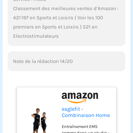
Classement des meilleures ventes d’Amazon :
421 197 en Sports et Loisirs ( Voir les 100
premiers en Sports et Loisirs ) 521 en
Electrostimulateurs
Note de la rédaction 14/20
eaglefit -
Combinaison Home
Système Complet
Entraînement EMS
EMS avec 20
comme dans un studio -