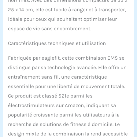
liberté de mouvement
totale et épouse le corps
25 x 14 cm, elle est facile à ranger et à transporter,
comme une seconde
idéale pour ceux qui souhaitent optimiser leur
peau, sans être gêné par
les câbles gênants
espace de vie sans encombrement.
Contrôle via PowerBox et
application : contrôlez les
Caractéristiques techniques et utilisation
20 électrodes
individuellement selon
Fabriquée par eaglefit, cette combinaison EMS se
vos besoins personnels
et vos objectifs
distingue par sa technologie avancée. Elle offre un
d'entraînement via notre
entraînement sans fil, une caractéristique
PowerBox fournie et
l'application eaglefit
essentielle pour une liberté de mouvement totale.
gratuite Confortable et
Ce produit est classé 521e parmi les
agréable : le matériau du
survêtement possède
électrostimulateurs sur Amazon, indiquant sa
des propriétés
popularité croissante parmi les utilisateurs à la
antibactériennes et est
extensible grâce à son
recherche de solutions de fitness à domicile. Le
tissu extensible de
design mixte de la combinaison la rend accessible
qualité supérieure. Il