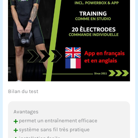
Bilan du test
Avantages
+
permet un entraînement efficace
+
système sans fil très pratique