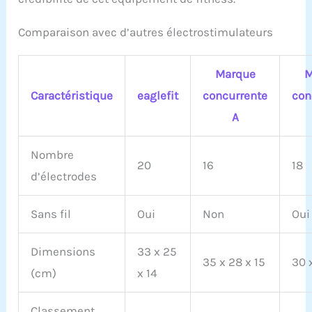
Comparaison avec d’autres électrostimulateurs
Marque
M
Caractéristique
eaglefit
concurrente
con
A
Nombre
20
16
18
d’électrodes
Sans fil
Oui
Non
Oui
Dimensions
33 x 25
35 x 28 x 15
30 
(cm)
x 14
Classement