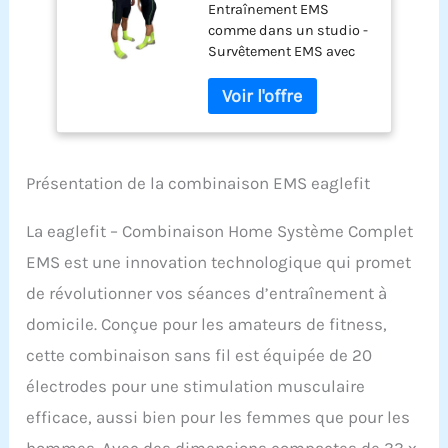
Entraînement EMS
EMS avec 20
comme dans un studio -
électrodes (sans Fil)
Survêtement EMS avec
Entraînement EMS
20 électrons,
Stimulation
entraînement comme
Musculaire pour la
dans un studio
Maison Ainsi Que
professionnel. Que ce
pour Le Studio -
soit pour les débutants
Fitness pour
ou les athlètes
Femmes et
Présentation de la combinaison EMS eaglefit
professionnels, avec ce
Hommes (S)
costume, vous pouvez
La eaglefit – Combinaison Home Système Complet
créer des stimuli
EMS est une innovation technologique qui promet
musculaires ciblés et
efficaces, et cela à la
de révolutionner vos séances d’entraînement à
maison Sans câble - La
domicile. Conçue pour les amateurs de fitness,
combinaison sèche sans
fil EMS, développée et
cette combinaison sans fil est équipée de 20
améliorée pendant des
électrodes pour une stimulation musculaire
années et
continuellement
efficace, aussi bien pour les femmes que pour les
améliorée, permet une
hommes. Avec des dimensions compactes de 33 x