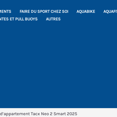
MENTS
FAIRE DU SPORT CHEZ SOI
AQUABIKE
AQUAF
NTES ET PULL BUOYS
AUTRES
o d’appartement Tacx Neo 2 Smart 2025