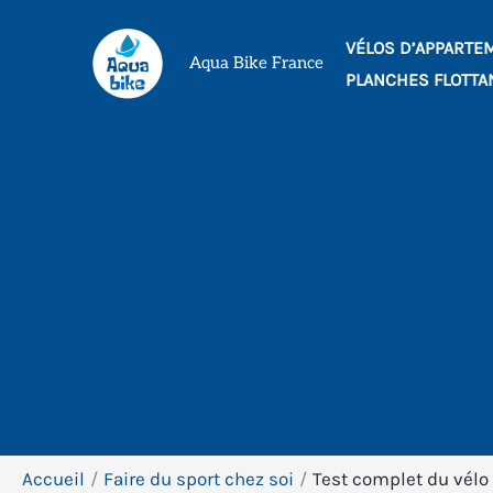
Aller
VÉLOS D’APPARTE
au
Aqua Bike France
PLANCHES FLOTTA
contenu
Accueil
Faire du sport chez soi
Test complet du vél