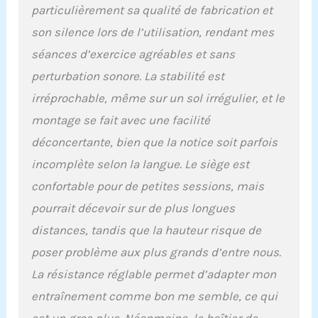
journée plus productive.
particulièrement sa qualité de fabrication et
CONCEPTION COMPACTE
son silence lors de l’utilisation, rendant mes
ET PLIABLE : Conçu pour
être plié facilement, ce
séances d’exercice agréables et sans
cardio-training peut être
perturbation sonore. La stabilité est
replié en quelques
secondes. Sa taille
irréprochable, même sur un sol irrégulier, et le
compacte vous permet de
montage se fait avec une facilité
vous entraîner à tout
moment, n'importe où, et
déconcertante, bien que la notice soit parfois
de le ranger rapidement
incomplète selon la langue. Le siège est
après utilisation. ULTRA
SILENCIEUX ET PUISSANT
confortable pour de petites sessions, mais
: Le velo d appartement
pourrait décevoir sur de plus longues
est doté d'une courroie
d'entraînement de
distances, tandis que la hauteur risque de
qualité professionnelle et
poser problème aux plus grands d’entre nous.
d'une résistance
magnétique. Le
La résistance réglable permet d’adapter mon
mouvement de pédalage
entraînement comme bon me semble, ce qui
ultra doux protège les
articulations et minimise
est un gros plus. Néanmoins, le boîtier de