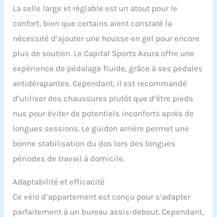
qualité professionnelle et
La selle large et réglable est un atout pour le
d'une résistance
confort, bien que certains aient constaté la
magnétique. Le
mouvement de pédalage
nécessité d’ajouter une housse en gel pour encore
ultra doux protège les
plus de soutien. Le Capital Sports Azura offre une
articulations et minimise
le bruit.
expérience de pédalage fluide, grâce à ses pédales
antidérapantes. Cependant, il est recommandé
d’utiliser des chaussures plutôt que d’être pieds
nus pour éviter de potentiels inconforts après de
longues sessions. Le guidon arrière permet une
bonne stabilisation du dos lors des longues
périodes de travail à domicile.
Adaptabilité et efficacité
Ce vélo d’appartement est conçu pour s’adapter
parfaitement à un bureau assis-debout. Cependant,