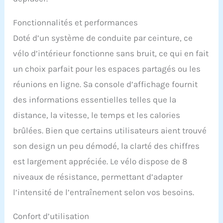
Nous avons conçu ainsi
ce vélo compact que vous
Fonctionnalités et performances
pouvez placer sous un
Doté d’un système de conduite par ceinture, ce
bureau et pédalez tout en
travaillant pour une
vélo d’intérieur fonctionne sans bruit, ce qui en fait
journée plus productive.
un choix parfait pour les espaces partagés ou les
CONCEPTION COMPACTE
ET PLIABLE : Conçu pour
réunions en ligne. Sa console d’affichage fournit
être plié facilement, ce
des informations essentielles telles que la
cardio-training peut être
replié en quelques
distance, la vitesse, le temps et les calories
secondes. Sa taille
brûlées. Bien que certains utilisateurs aient trouvé
compacte vous permet de
vous entraîner à tout
son design un peu démodé, la clarté des chiffres
moment, n'importe où, et
est largement appréciée. Le vélo dispose de 8
de le ranger rapidement
après utilisation. ULTRA
niveaux de résistance, permettant d’adapter
SILENCIEUX ET PUISSANT
l’intensité de l’entraînement selon vos besoins.
: Le velo d appartement
est doté d'une courroie
Confort d’utilisation
d'entraînement de