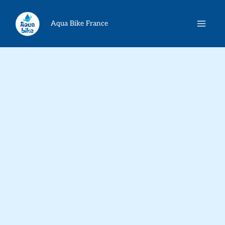
Aller
Rechercher
au
Aqua Bike France
contenu