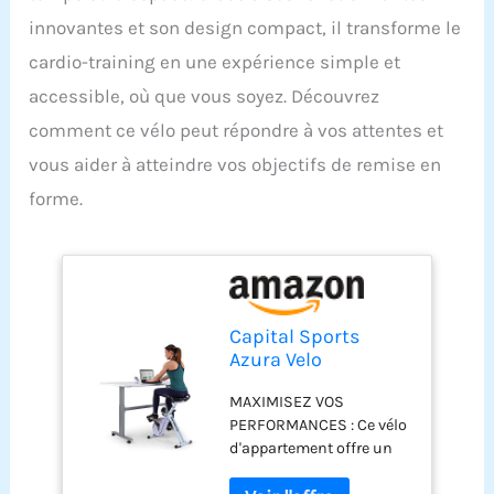
innovantes et son design compact, il transforme le
cardio-training en une expérience simple et
accessible, où que vous soyez. Découvrez
comment ce vélo peut répondre à vos attentes et
vous aider à atteindre vos objectifs de remise en
forme.
Capital Sports
Azura Velo
d'Appartement
MAXIMISEZ VOS
Pliable, Velo
PERFORMANCES : Ce vélo
d'Exercice Cross
d'appartement offre un
Trainer, Cardio-
entraînement cardio à
training Maison et