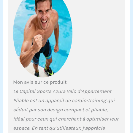
de vous entraîner comme
un pro. SUIVEZ VOTRE
ÉTAT EN TEMPS RÉEL :
Notre vélo d'exercice
pliable est adapté à tous
les âges et à tous
niveaux. Ce vélo
comprend des capteurs
de fréquence cardiaque
intégrés pour vous aider
à repousser vos limites et
progresser dans le
temps. UNE SÉANCE DE
Mon avis sur ce produit
GYM AU BUREAU : Nous
Le Capital Sports Azura Velo d’Appartement
n'avons pas toujours le
temps de faire du sport.
Pliable est un appareil de cardio-training qui
Nous avons conçu ainsi
séduit par son design compact et pliable,
ce vélo compact que vous
pouvez placer sous un
idéal pour ceux qui cherchent à optimiser leur
bureau et pédalez tout en
espace. En tant qu’utilisateur, j’apprécie
travaillant pour une