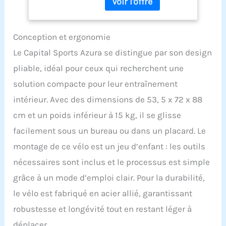
haute intensité tout en
Bureau, Home
restant à la maison.
Trainer, Pedalier
Conçu avec un cadre en
d'Appartement, Vélo
acier et 8 réglages de
d'Intérieur
Conception et ergonomie
résistance, cet
Magnétique,
Le Capital Sports Azura se distingue par son design
équipement vous permet
Support Tablette
de vous entraîner comme
pliable, idéal pour ceux qui recherchent une
un pro. SUIVEZ VOTRE
solution compacte pour leur entraînement
ÉTAT EN TEMPS RÉEL :
Notre vélo d'exercice
intérieur. Avec des dimensions de 53, 5 x 72 x 88
pliable est adapté à tous
cm et un poids inférieur à 15 kg, il se glisse
les âges et à tous
niveaux. Ce vélo
facilement sous un bureau ou dans un placard. Le
comprend des capteurs
montage de ce vélo est un jeu d’enfant : les outils
de fréquence cardiaque
intégrés pour vous aider
nécessaires sont inclus et le processus est simple
à repousser vos limites et
grâce à un mode d’emploi clair. Pour la durabilité,
progresser dans le
temps. UNE SÉANCE DE
le vélo est fabriqué en acier allié, garantissant
GYM AU BUREAU : Nous
robustesse et longévité tout en restant léger à
n'avons pas toujours le
temps de faire du sport.
déplacer.