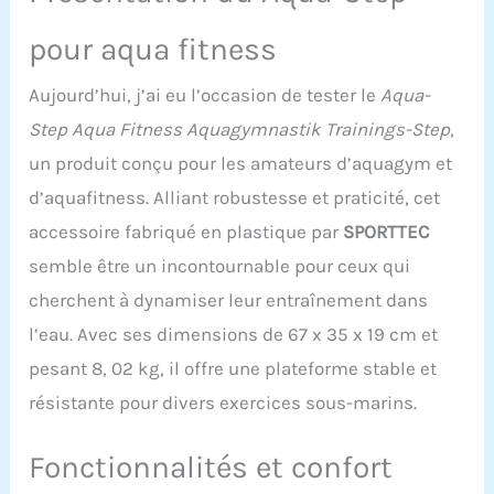
kg, facile à transporter et
à ranger Nombreuses
pour aqua fitness
possibilités d'utilisation :
Idéal pour l'aérobic,
Aujourd’hui, j’ai eu l’occasion de tester le
Aqua-
l'aérobic en marchant, le
fitness et les exercices de
Step Aqua Fitness Aquagymnastik Trainings-Step
,
rééducation
un produit conçu pour les amateurs d’aquagym et
d’aquafitness. Alliant robustesse et praticité, cet
accessoire fabriqué en plastique par
SPORTTEC
semble être un incontournable pour ceux qui
cherchent à dynamiser leur entraînement dans
l’eau. Avec ses dimensions de 67 x 35 x 19 cm et
pesant 8, 02 kg, il offre une plateforme stable et
résistante pour divers exercices sous-marins.
Fonctionnalités et confort