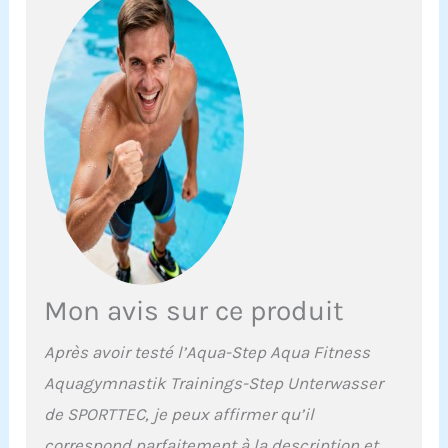
kg, facile à transporter et
à ranger Nombreuses
possibilités d'utilisation :
Idéal pour l'aérobic,
l'aérobic en marchant, le
fitness et les exercices de
rééducation
Mon avis sur ce produit
Après avoir testé l’Aqua-Step Aqua Fitness
Aquagymnastik Trainings-Step Unterwasser
de SPORTTEC, je peux affirmer qu’il
correspond parfaitement à la description et