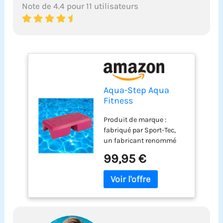
Note de 4.4 pour 11 utilisateurs
Aqua-Step Aqua
Fitness
Aquagymnastik
Produit de marque :
Trainings-Step
fabriqué par Sport-Tec,
Unterwasser
un fabricant renommé
Aerobic, 6 kg
d'accessoires de fitness
99,95 €
Construction robuste :
fabriqué en plastique
pour plus de durabilité et
de stabilité pendant
l'entraînement Poids
propre pratique : avec 6