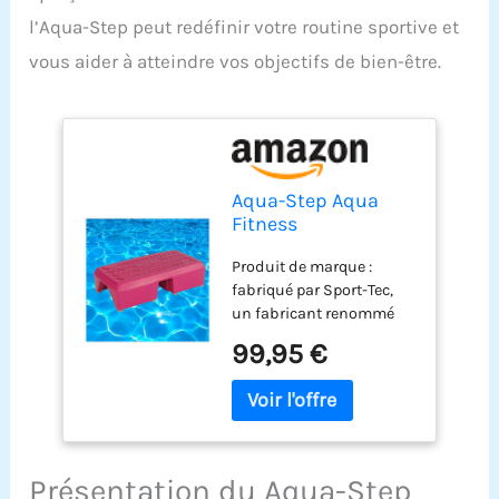
l’Aqua-Step peut redéfinir votre routine sportive et
vous aider à atteindre vos objectifs de bien-être.
Aqua-Step Aqua
Fitness
Aquagymnastik
Produit de marque :
Trainings-Step
fabriqué par Sport-Tec,
Unterwasser
un fabricant renommé
Aerobic, 6 kg
d'accessoires de fitness
99,95 €
Construction robuste :
fabriqué en plastique
pour plus de durabilité et
de stabilité pendant
l'entraînement Poids
propre pratique : avec 6
Présentation du Aqua-Step