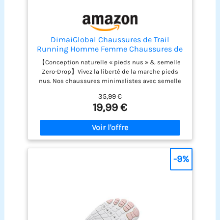
DimaiGlobal Chaussures de Trail
Running Homme Femme Chaussures de
Sport Outdoor & Indoor Gym Fitness
【Conception naturelle « pieds nus » & semelle
Randonnée Escalade et Aquatiques
Zero-Drop】Vivez la liberté de la marche pieds
Marche Barefoot Chaussures
nus. Nos chaussures minimalistes avec semelle
Minimalistes 40EU Fuchsia​
Zero-Drop et boîte à orteils large favorisent une
35,99 €
posture de pied saine et naturelle. Cela améliore
19,99 €
la mobilité, l'équilibre et renforce les muscles du
pied lors de la marche, de la course ou de
l'entraînement . 【Matériau supérieur léger et
respirant】Profitez d'un climat pied sec et
confortable. La matière supérieure en maille
extensible et ultra-légère assure une excellente
-9%
circulation de l'air. Vos pieds restent frais et au
sec, même pendant les activités intenses, évitant
ainsi la fatigue . 【Maintien optimal & semelle
antidérapante】Des mouvements assurés sur
toutes les surfaces. La semelle extérieure en
caoutchouc flexible avec son profilé adhérent