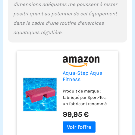
dimensions adéquates me poussent à rester
positif quant au potentiel de cet équipement
dans le cadre d’une routine d’exercices
aquatiques régulière.
Aqua-Step Aqua
Fitness
Aquagymnastik
Produit de marque :
Trainings-Step
fabriqué par Sport-Tec,
Unterwasser
un fabricant renommé
Aerobic, 6 kg
d'accessoires de fitness
99,95 €
Construction robuste :
fabriqué en plastique
pour plus de durabilité et