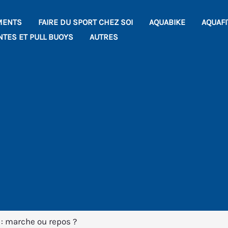
MENTS
FAIRE DU SPORT CHEZ SOI
AQUABIKE
AQUAF
NTES ET PULL BUOYS
AUTRES
 : marche ou repos ?