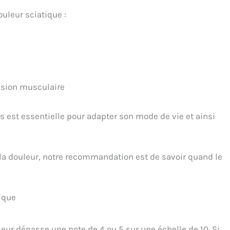
uleur sciatique :
ension musculaire
 est essentielle pour adapter son mode de vie et ainsi
a douleur, notre recommandation est de savoir quand le
tique
ur dépasse une note de 4 ou 5 sur une échelle de 10. Si