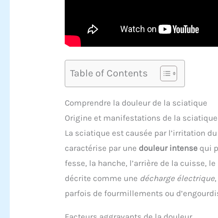
Table of Contents
Comprendre la douleur de la sciatique
Origine et manifestations de la sciatique
La sciatique est causée par l’irritation d
caractérise par une
douleur intense
qui p
fesse, la hanche, l’arrière de la cuisse, l
décrite comme une
décharge électrique
parfois de fourmillements ou d’engourd
Facteurs aggravants de la douleur