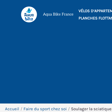
Aller
VÉLOS D’APPARTE
au
Aqua Bike France
PLANCHES FLOTTA
contenu
Accueil
Faire du sport chez soi
Soulager la sciatique