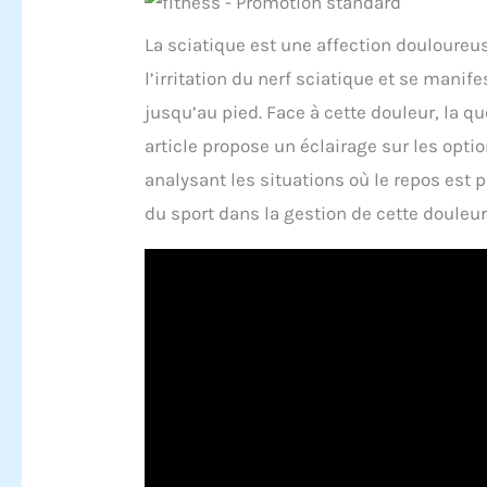
La sciatique est une affection douloureus
l’irritation du nerf sciatique et se manif
jusqu’au pied. Face à cette douleur, la q
article propose un éclairage sur les opti
analysant les situations où le repos est p
du sport dans la gestion de cette douleur