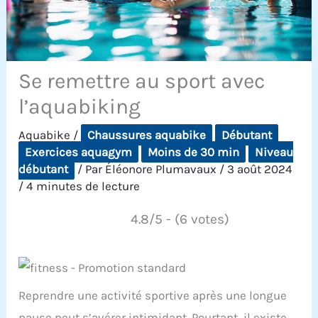
Se remettre au sport avec
l’aquabiking
Aquabike
/
Chaussures aquabike
Débutant
Exercices aquagym
Moins de 30 min
Niveau
débutant
/ Par
Éléonore Plumavaux
/
3 août 2024
/
4 minutes de lecture
4.8/5 - (6 votes)
Reprendre une activité sportive après une longue
pause peut s’avérer intimidant. Pourtant, il existe