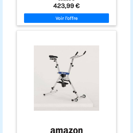
les seniors, les personnes en surpoids ou
423,99 €
souffrant de douleurs articulaires. La résistance
hydrique naturelle renforce le cœur, améliore
l'endurance cardio, affine la silhouette et muscle
le corps sans la moindre sensation de chaleur
étouffante et de transpiration excessive Multiples
réglages personnalisables pour toutes les
morphologies: La selle ergonomique se règle en
hauteur et en avant-arrière tandis que le guidon
ajustable verticalement permet d'adapter la
posture à votre taille pour limiter les tensions
dorsales. Les pédales dotées de brides
antidérapantes maintiennent solidement vos
pieds, que vous soyez pieds nus ou équipé de
chaussures aquatiques pour une sécurité en
mouvement Déplacement facile grâce aux
roulettes intégrées: Des roulettes fluides
installées sur la base du vélo aquatique vous
permettent de déplacer sans effort l'appareil
entre le fond de la piscine, le bord de bassin ou
votre zone de stockage hors utilisation. Convient
aux particuliers, hôtels et salles de sport qui
rangent ou déplacent régulièrement leur matériel
d'aquafitness Structure résistante à l'eau chlorée