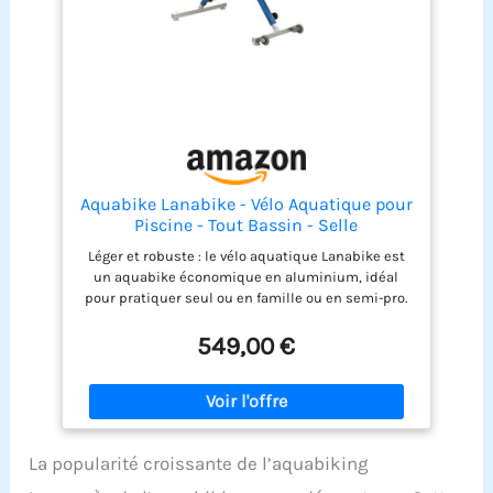
Aquabike Lanabike - Vélo Aquatique pour
Piscine - Tout Bassin - Selle
Ergonomique - Guidon Sport - Pédales
Léger et robuste : le vélo aquatique Lanabike est
Antidérapantes - Réglages Click & Turn -
un aquabike économique en aluminium, idéal
Bleu - Waterflex, Large, (WX-LANA-BL)
pour pratiquer seul ou en famille ou en semi-pro.
Sa légèreté en fait un vélo de piscine tout à fait
exceptionnel pour sa mise en eau ou son
549,00 €
enlèvement Simple d’utilisation : sa structure
ergonomique a été pensée pour optimiser vos
exercices aquatiques. La selle tout comme le
guidon sont réglables en hauteur grâce aux
montants gradués et le système Click & Turn
La popularité croissante de l’aquabiking
Structure en X : la structure de Lanabike est
construite en forme X très rigide. Elle est