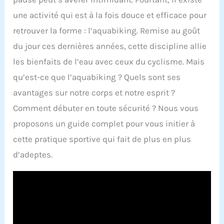
une activité qui est à la fois douce et efficace pour
retrouver la forme : l’aquabiking. Remise au goût
du jour ces dernières années, cette discipline allie
les bienfaits de l’eau avec ceux du cyclisme. Mais
qu’est-ce que l’aquabiking ? Quels sont ses
avantages sur notre corps et notre esprit ?
Comment débuter en toute sécurité ? Nous vous
proposons un guide complet pour vous initier à
cette pratique sportive qui fait de plus en plus
d’adeptes.