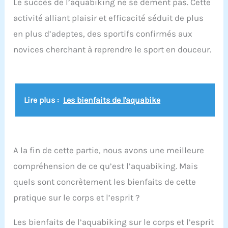
Le succès de l’aquabiking ne se dément pas. Cette
remarquablement bien étudiée pour sa solidité et
sa légèreté ainsi que sa capacité de drainage
activité alliant plaisir et efficacité séduit de plus
express pour évacuer l'eau en quelques secondes
en plus d’adeptes, des sportifs confirmés aux
Résistance et pédales : les pédales sont
utilisables pieds nus grâce aux foostraps confort.
novices cherchant à reprendre le sport en douceur.
Le vélo possède une résistance de 13% pour
renforcer votre pédalage hydraulique. L’aquabike
vous apportera une grande satisfaction
Préconisation : votre aquabike peut rester
immergé plusieurs jours dans votre piscine.
Lire plus :
Les bienfaits de l'aquabike
Cependant, pour augmenter plus encore sa durée
de vie, sortez-le 2 à 3 fois/semaine et rincez-le au
jet à l'eau claire et laissez sécher la journée
A la fin de cette partie, nous avons une meilleure
compréhension de ce qu’est l’aquabiking. Mais
quels sont concrètement les bienfaits de cette
pratique sur le corps et l’esprit ?
Les bienfaits de l’aquabiking sur le corps et l’esprit