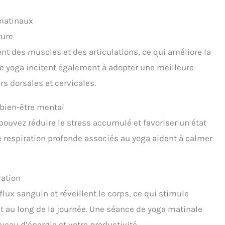
pour des positions de
yoga et des exercices
 matinaux
difficiles. Taille-183 x
66cm, épaisseur de 10mm
ture
- Le matelas garantit un
confort pour les
nt des muscles et des articulations, ce qui améliore la
personnes de toutes
 de yoga incitent également à adopter une meilleure
formes et tailles. Idéal
pour le yoga, le pilates, les
rs dorsales et cervicales.
exercices, le camping, le
sommeil, la méditation,
les parcs. Le tapis de yoga
bien-être mental
extra épais est facile à
pouvez réduire le stress accumulé et favoriser un état
nettoyer avec un
détergent.
 de respiration profonde associés au yoga aident à calmer
ration
ux sanguin et réveillent le corps, ce qui stimule
ut au long de la journée. Une séance de yoga matinale
veau d’énergie et votre productivité.