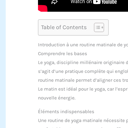
Table of Contents
Introduction à une routine matinale de y
Comprendre les bases
Le yoga, discipline millénaire originaire 
s’agit d’une pratique complète qui englobe
routine matinale permet d’aligner ces t
Le matin est idéal pour le yoga, car l’espr
nouvelle énergie.
Éléments indispensables
Une routine de yoga matinale nécessite p