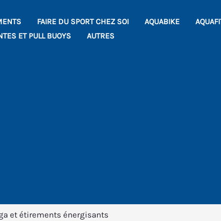
MENTS
FAIRE DU SPORT CHEZ SOI
AQUABIKE
AQUAF
NTES ET PULL BUOYS
AUTRES
oga et étirements énergisants