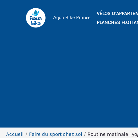
Aller
VÉLOS D’APPARTE
au
Aqua Bike France
PLANCHES FLOTTA
contenu
Accueil
Faire du sport chez soi
Routine matinale : y