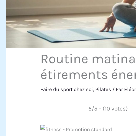
Routine matinal
étirements éne
Faire du sport chez soi
,
Pilates
/ Par
Éléo
5/5 - (10 votes)