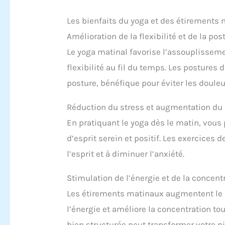
déforme pas facilement et
a un bon effet de soutien
Les bienfaits du yoga et des étirements
【Antidérapant】 La
structure à double couche
Amélioration de la flexibilité et de la pos
garantit l'antidérapance
des deux côtés. La
Le yoga matinal favorise l’assouplisseme
structure de la ligne
flexibilité au fil du temps. Les postures
antidérapante à l'avant et
la structure de la vague
posture, bénéfique pour éviter les douleu
antidérapante à l'arrière
améliorent l'adhérence. La
double protection repose
Réduction du stress et augmentation du 
fermement sur le sol et
En pratiquant le yoga dès le matin, vous 
soutient le corps, que ce
soit sur un carrelage lisse
d’esprit serein et positif. Les exercices
ou un plancher en bois
l’esprit et à diminuer l’anxiété.
【PORTABLE】Nos tapis de
yoga sont de poids moyen
et peuvent être facilement
Stimulation de l’énergie et de la concent
enroulés et emportés
partout, convenant aussi
Les étirements matinaux augmentent le fl
bien aux hommes qu'aux
l’énergie et améliore la concentration to
femmes. Une sangle est
incluse afin que vous
bien structurée peut transformer votre ni