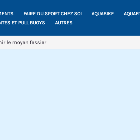
MENTS
FAIRE DU SPORT CHEZ SOI
AQUABIKE
AQUAF
NTES ET PULL BUOYS
AUTRES
ir le moyen fessier