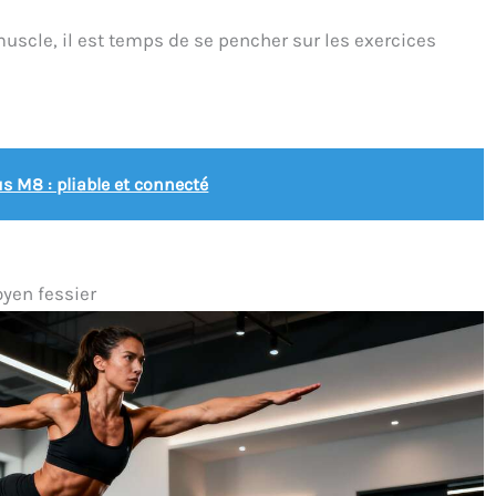
uscle, il est temps de se pencher sur les exercices
s M8 : pliable et connecté
oyen fessier