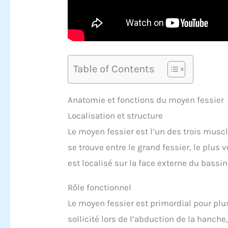
Table of Contents
Anatomie et fonctions du moyen fessier
Localisation et structure
Le moyen fessier est l’un des trois musc
se trouve entre le grand fessier, le plus 
est localisé sur la face externe du bassin
Rôle fonctionnel
Le moyen fessier est primordial pour pl
sollicité lors de l’abduction de la hanche,