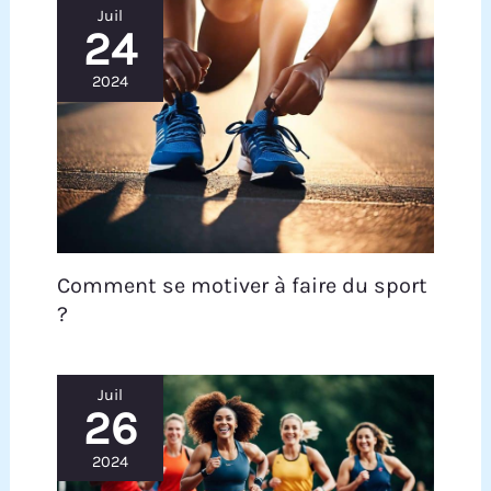
Juil
24
2024
Comment se motiver à faire du sport
?
Juil
26
2024