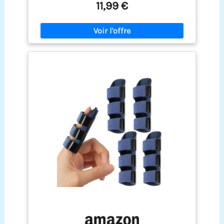
avant l’achat). Facile à utiliser : cette attelle pour
11,99 €
patte arrière est facile à mettre et à enlever. Il
suffit de l’enrouler autour du genou, d’ajuster les
sangles à la patte de votre chien et de bien les
fixer. Soyez patient avec votre chien le temps qu’il
s’habitue à l’attelle utilisée pour corriger une
rupture du ligament croisé. Contenu du produit :
Vous recevrez une attelle pour patte arrière de
chien, adaptée aux besoins quotidiens de votre
animal. Soulagement de la douleur : Notre attelle
pour patte arrière de chien soulage la douleur
causée par les lésions ligamentaires et les
problèmes rotuliens. Elle empêche le chien de
lécher ses plaies, contribue à prévenir les
infections et favorise la cicatrisation. Utilisations
multiples : Cette genouillère soulage la douleur
liée aux ruptures des ligaments croisés, aux
luxations de la rotule et à la boiterie en
améliorant la température articulaire et la
circulation sanguine. Elle convient aux chiens
ayant récemment subi une intervention
chirurgicale à la patte.