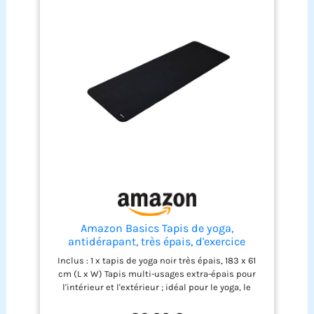
couche garantit l'antidérapance des deux côtés.
La structure de la ligne antidérapante à l'avant et
la structure de la vague antidérapante à l'arrière
améliorent l'adhérence. La double protection
repose fermement sur le sol et soutient le corps,
que ce soit sur un carrelage lisse ou un plancher
en bois 【PORTABLE】Nos tapis de yoga sont de
poids moyen et peuvent être facilement enroulés
et emportés partout, convenant aussi bien aux
hommes qu'aux femmes. Une sangle est incluse
afin que vous puissiez emporter votre tapis de
yoga à la salle de sport, à l'extérieur, au parc et au-
delà. Le tapis de yoga peut être utilisé pour les
séances d'entraînement, les pique-niques, le
camping, les voyages et plus encore 【14
Couleurs】Couleurs colorées pour vous de
choisir, correspondre à différents scénarios
d'exercice, changer votre bonne humeur tous les
Amazon Basics Tapis de yoga,
jours
antidérapant, très épais, d'exercice
Pilates, 183 x 61 x 1 cm, Noir
Inclus : 1 x tapis de yoga noir très épais, 183 x 61
cm (L x W) Tapis multi-usages extra-épais pour
l'intérieur et l'extérieur ; idéal pour le yoga, le
Pilates, les exercices au sol, les séances
d'abdominaux, l'aérobic, les étirements, etc La