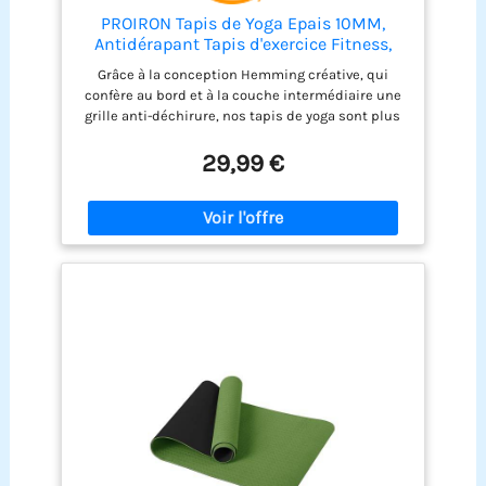
PROIRON Tapis de Yoga Epais 10MM,
Antidérapant Tapis d'exercice Fitness,
Tapis de Gymnastique pour Yoga Pilates
Grâce à la conception Hemming créative, qui
Gym Exercices Sport Camping Voyage, en
confère au bord et à la couche intermédiaire une
Mousse NBR/respecte la Peau, Noir
grille anti-déchirure, nos tapis de yoga sont plus
durables, durables et faciles à nettoyer. MATÉRIEL -
Avec son matériau NBR en mousse haute densité,
29,99 €
le matelas de yoga et de fitness PROIRON soutient
la colonne vertébrale, les hanches, les genoux et
les coudes sur les sols durs. ANTI-SLIP - Empêche
la rupture grâce au nouveau design avec filet
intégré contre la casse. Vous pouvez utiliser ce
matelas pour des positions de yoga et des
exercices difficiles. Taille-183 x 66cm, épaisseur
de 10mm - Le matelas garantit un confort pour les
personnes de toutes formes et tailles. Idéal pour
le yoga, le pilates, les exercices, le camping, le
sommeil, la méditation, les parcs. Le tapis de yoga
extra épais est facile à nettoyer avec un détergent.