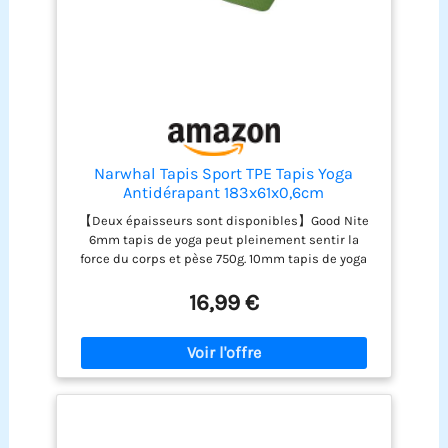
Narwhal Tapis Sport TPE Tapis Yoga
Antidérapant 183x61x0,6cm
【Deux épaisseurs sont disponibles】Good Nite
6mm tapis de yoga peut pleinement sentir la
force du corps et pèse 750g. 10mm tapis de yoga
plus épais vit dans la zone des articulations et
pèse 1200g. Les deux couches conviennent pour le
16,99 €
Pilates, le Hiit, le Yoga, le Body et d'autres sports
【TPE Material】Le tapis de Pilates est fabriqué en
TPE, aucune colle n'est nécessaire. Il présente les
avantages d'une élasticité, d'une résistance et
d'une densité élevées. Il est donc durable, ne se
déforme pas facilement et a un bon effet de
soutien 【Antidérapant】 La structure à double