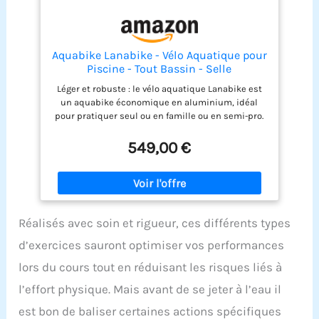
Aquabike Lanabike - Vélo Aquatique pour
Piscine - Tout Bassin - Selle
Ergonomique - Guidon Sport - Pédales
Léger et robuste : le vélo aquatique Lanabike est
Antidérapantes - Réglages Click & Turn -
un aquabike économique en aluminium, idéal
Noir - Waterflex, Large, (WX-LANA-BK)
pour pratiquer seul ou en famille ou en semi-pro.
Sa légèreté en fait un vélo de piscine tout à fait
exceptionnel pour sa mise en eau ou son
549,00 €
enlèvement Simple d’utilisation : sa structure
ergonomique a été pensée pour optimiser vos
exercices aquatiques. La selle tout comme le
guidon sont réglables en hauteur grâce aux
montants gradués et le système Click & Turn
Réalisés avec soin et rigueur, ces différents types
Structure en X : la structure de Lanabike est
construite en forme X très rigide. Elle est
d’exercices sauront optimiser vos performances
remarquablement bien étudiée pour sa solidité et
sa légèreté ainsi que sa capacité de drainage
lors du cours tout en réduisant les risques liés à
express pour évacuer l'eau en quelques secondes
l’effort physique. Mais avant de se jeter à l’eau il
Résistance et pédales : les pédales sont
utilisables pieds nus grâce aux foostraps confort.
est bon de baliser certaines actions spécifiques
Le vélo possède une résistance de 13% pour