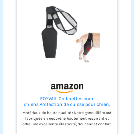
canal carpien, l'arthrite, la tendinite,
l'ostéoporose, la main qui travaille, la
neuropathie, l'œdème, le type.
【Respirant】Le
bracelet élastique est fabriqué dans un tissu
respirant de haute qualité pour garder vos mains
propres et sèches même pendant votre sommeil.
【Facile à utiliser】Les gants contre l'arthrite
sont de conception flexible et réglable pour
s'adapter parfaitement à votre main gauche ou
droite. Conception de haute qualité avec
fermetures velcro qui facilitent l'enfilage et
empêchent la sangle de maintien de glisser
pendant l'exercice.
【Idéal pour le sport】
Cette orthèse de poignet convient au tennis, au
golf, à la boxe et même au jardinage, offrant le
niveau de soutien parfait sans réduire la mobilité
articulaire.
EOYVAIL Collerettes pour
chiens,Protection de cuisse pour chien,
attelle articulaire, orthèse de patte,
Matériaux de haute qualité : Notre genouillère est
attelle de rééducation, sangle de fixation
fabriquée en néoprène hautement respirant et
de patte, taille XL
offre une excellente élasticité, douceur et confort.
Taille : XL (Veuillez consulter le tableau des tailles