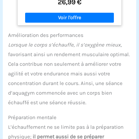
26,99 €
construction en mousse texturée offre traction et
stabilité et est fabriquée à partir de matériaux et
résistants à l'humidité La construction extra-
épaisse de 1 cm offre un soutien, une absorption
des chocs et un confort supplémentaires Facile à
Amélioration des performances
rouler pour le voyage ou le stockage grâce aux
fermetures élastiques et à la sangle de transport
Lorsque le corps s’échauffe, il s’oxygène mieux,
pratique
favorisant ainsi un rendement musculaire optimal.
Cela contribue non seulement à améliorer votre
agilité et votre endurance mais aussi votre
concentration durant le cours. Ainsi, une séance
d’aquagym commencée avec un corps bien
échauffé est une séance réussie.
Préparation mentale
L’échauffement ne se limite pas à la préparation
physique;
il permet aussi de se préparer