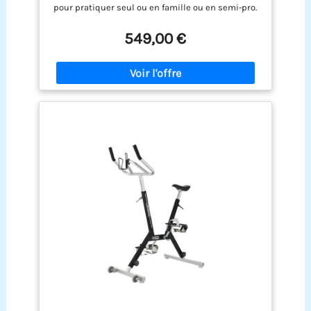
Bleu - Waterflex, Large, (WX-LANA-BL)
pour pratiquer seul ou en famille ou en semi-pro.
assure une assise ferme même lors
Sa légèreté en fait un vélo de piscine tout à fait
d'entraînements dynamiques et rapides
exceptionnel pour sa mise en eau ou son
549,00 €
Polyvalence d'usage et montage pratique: Cet
enlèvement Simple d’utilisation : sa structure
aquabike s'adapte aussi bien aux piscines
ergonomique a été pensée pour optimiser vos
privées résidentielles, piscines d'hôtel, centres
exercices aquatiques. La selle tout comme le
de fitness que cabinets de kinésithérapie. Livré
guidon sont réglables en hauteur grâce aux
sous forme de kit complet avec toutes les pièces
montants gradués et le système Click & Turn
de montage, il dispose d'un design structuré
Structure en X : la structure de Lanabike est
esthétique qui rehausse l'apparence de vos
construite en forme X très rigide. Elle est
espaces sportifs, avec des dimensions maîtrisées
remarquablement bien étudiée pour sa solidité et
pour une intégration dans n'importe quel bassin
sa légèreté ainsi que sa capacité de drainage
express pour évacuer l'eau en quelques secondes
Résistance et pédales : les pédales sont
utilisables pieds nus grâce aux foostraps confort.
Le vélo possède une résistance de 13% pour
renforcer votre pédalage hydraulique. L’aquabike
vous apportera une grande satisfaction
Préconisation : votre aquabike peut rester
immergé plusieurs jours dans votre piscine.
Cependant, pour augmenter plus encore sa durée
de vie, sortez-le 2 à 3 fois/semaine et rincez-le au
jet à l'eau claire et laissez sécher la journée