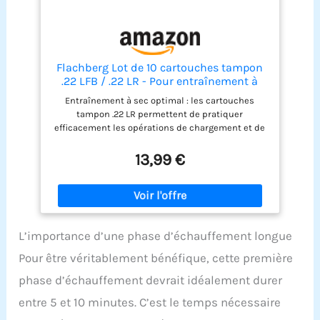
Flachberg Lot de 10 cartouches tampon
.22 LFB / .22 LR - Pour entraînement à
sec, exercice de charge et manipulation
Entraînement à sec optimal : les cartouches
des armes - Snap Caps en plastique
tampon .22 LR permettent de pratiquer
efficacement les opérations de chargement et de
déchargement à la maison – sans munitions
pointues Boîtier en plastique indéformable :
13,99 €
chaque mannequin rond est fabriqué en
plastique robuste et conserve sa forme fidèle
même après de nombreux cycles d'entraînement
Pas de tampon à ressort – Communication claire :
les cartouches tampon .22 LFB n'ont pas de
L’importance d’une phase d’échauffement longue
dispositif de frappe à ressort – Idéal pour les
exercices de charge et l'entraînement de
Pour être véritablement bénéfique, cette première
changement de magazine Lot de 10 pour
l'entraînement en club et en série : avec dix
phase d’échauffement devrait idéalement durer
cartouches dans le kit, vous pouvez rendre
entre 5 et 10 minutes. C’est le temps nécessaire
efficacement les exercices en série,
l'entraînement de groupe et les exercices de