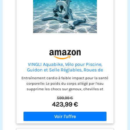
femmes, évitant efficacement la flexion des
doigts et améliorant le sommeil.
VINGLI Aquabike, Vélo pour Piscine,
Guidon et Selle Réglables, Roues de
Transport, Antidérapant, pour Fitness
Entraînement cardio à faible impact pour la santé
Aquatique, Rééducation, Perte de Poids,
corporelle: Le poids du corps allégé par l'eau
en Acier Inoxydable, HDPE, Jusqu'à 150
supprime les chocs sur genoux, chevilles et
kg, Gris
hanches, convient à la rééducation fonctionnelle,
599,99 €
les seniors, les personnes en surpoids ou
423,99 €
souffrant de douleurs articulaires. La résistance
hydrique naturelle renforce le cœur, améliore
l'endurance cardio, affine la silhouette et muscle
le corps sans la moindre sensation de chaleur
étouffante et de transpiration excessive Multiples