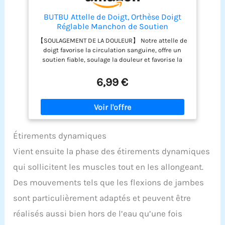
BUTBU Attelle de Doigt, Orthèse Doigt
Réglable Manchon de Soutien
Protecteur, pour les Blessures aux
【SOULAGEMENT DE LA DOULEUR】 Notre attelle de
Doigts, Les Douleurs Articulaires,
doigt favorise la circulation sanguine, offre un
Récupération des Blessures Sportives
soutien fiable, soulage la douleur et favorise la
(4Pcs)
guérison. Si vous souffrez d'arthrite, de tendinite,
d'œdème, d'entorses ou de doigts en marteau, elle
6,99 €
peut vous aider à soulager l'inconfort et
l'inflammation responsables de la douleur, et à
favoriser la récupération de vos doigts en
stabilisant et en immobilisant les doigts blessés
ou fracturés. 【MATÉRIAUX DE HAUTE QUALITÉ】 Ce
Étirements dynamiques
fixateur de doigt est composé d'un tissu OK
respirant, d'une doublure en mousse SBR souple
Vient ensuite la phase des étirements dynamiques
et de bandes d'aluminium amovibles. Le tissu
doux et respirant prévient efficacement
qui sollicitent les muscles tout en les allongeant.
l'accumulation d'humidité et offre un amorti. La
Des mouvements tels que les flexions de jambes
bande d'aluminium est facile à installer et à
retirer, offre un soutien fiable, fixe efficacement
sont particulièrement adaptés et peuvent être
les doigts, prévient la flexion des articulations,
réalisés aussi bien hors de l’eau qu’une fois
favorise la guérison et soulage la douleur et
l'inconfort. 【CONCEPTION AMÉLIORÉE】 Comparée