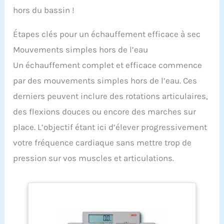
hors du bassin !
renforcer votre pédalage hydraulique. L’aquabike
vous apportera une grande satisfaction
Préconisation : votre aquabike peut rester
Étapes clés pour un échauffement efficace à sec
immergé plusieurs jours dans votre piscine.
Cependant, pour augmenter plus encore sa durée
Mouvements simples hors de l’eau
de vie, sortez-le 2 à 3 fois/semaine et rincez-le au
Un échauffement complet et efficace commence
jet à l'eau claire et laissez sécher la journée
par des mouvements simples hors de l’eau. Ces
derniers peuvent inclure des rotations articulaires,
des flexions douces ou encore des marches sur
place. L’objectif étant ici d’élever progressivement
votre fréquence cardiaque sans mettre trop de
pression sur vos muscles et articulations.