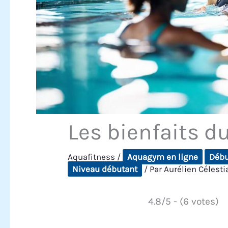
Les bienfaits d
Aquafitness
/
Aquagym en ligne
Débu
Niveau débutant
/ Par
Aurélien Célest
4.8/5 - (6 votes)