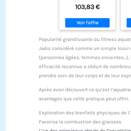
Übungen mit Foto-
103,83 €
Anleitung
Popularité grandissante du fitness aqua
Jadis considéré comme un simple loisir 
(personnes âgées, femmes enceintes…),
efficacité reconnue a séduit de nombreu
prendre soin de leur corps et de leur espri
Après avoir découvert ce qu’est l’aquat
avantages que cette pratique peut offrir.
Exploration des bienfaits physiques de l
Favorise la combustion des graisses
L’un des principaux atouts de l’aquatrai