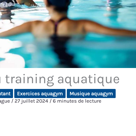
u training aquatique
tant
Exercices aquagym
Musique aquagym
iague
/
27 juillet 2024
/
6 minutes de lecture