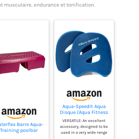
t musculaire, endurance et tonification.
Aqua-Speed® Aqua
Disque (Aqua Fitness
Aérobic Flottables
VERSATILE: An excellent
Eau Disque Pagaies
terflex Barre Aqua-
accessory, designed to be
Haltères)
Training poolbar
used in a very wide range
Orange
of water exercises. A