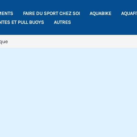
MENTS
FAIRE DU SPORT CHEZ SOI
AQUABIKE
AQUAF
NTES ET PULL BUOYS
AUTRES
ique