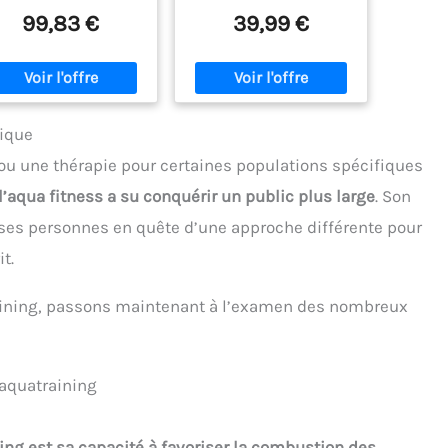
perfect choice for
99,83 €
39,99 €
improving your
coordination and upper
body strength without
putting unnecessary
strain on the spine.
COMFORTABLE: The small
tique
size makes them very easy
ou une thérapie pour certaines populations spécifiques
to transport. The high
quality and durable
l’aqua fitness a su conquérir un public plus large
. Son
material guarantee a long
ses personnes en quête d’une approche différente pour
life. MATERIAL: 100% EVA
Foam. Dense and light -
t.
superb buoyancy!
HARDNESS: 25 C (Shore
Scale) SIZE: 25 x 23 x 3 cm
raining, passons maintenant à l’examen des nombreux
’aquatraining
ning est sa capacité à favoriser la combustion des