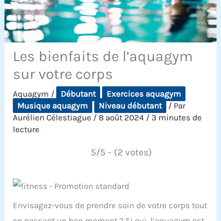
Les bienfaits de l’aquagym
sur votre corps
Aquagym
/
Débutant
Exercices aquagym
Musique aquagym
Niveau débutant
/ Par
Aurélien Célestiague
/
8 août 2024
/
3 minutes de
lecture
5/5 - (2 votes)
Envisagez-vous de prendre soin de votre corps tout
en passant un bon moment ? Si oui, l’aquagym est