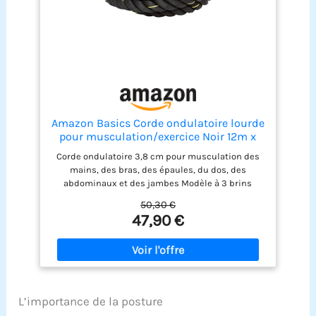
Amazon Basics Corde ondulatoire lourde
pour musculation/exercice Noir 12m x
3,8cm
Corde ondulatoire 3,8 cm pour musculation des
mains, des bras, des épaules, du dos, des
abdominaux et des jambes Modèle à 3 brins
fabriqué à partir de mélange de polyester durable
50,30 €
; haute résistance à la traction ; ne casse pas, ne
47,90 €
s’effiloche pas et ne se défait pas Applications :
ondulation, traction ou exercices d’escalade.
Utilisation seule ou avec d’autres cordes
S’enroule pour l’emporter n’importe où :
portabilité et rangement compact Dimensions :
12m x 3,8cm
L’importance de la posture