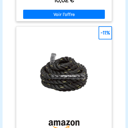
10,02 €
l'attacher à n'importe quel système de
gymnastique universel pour des séances
d'entraînement multiples EXTRÉMITÉS EN
CAOUTCHOUC POUR ÉVITER DE GLISSER : Conçue
avec de grands blocs de caoutchouc à l'extrémité
de la corde pour augmenter l'efficacité de
-11%
l'utilisation et éviter de glisser pendant
l'entraînement MULTI-USAGE : Idéal pour les
exercices de gym à domicile, les machines à
lattes, les machines à abdominaux, les
croisements de câbles ou tout autre système de
poulie pour maximiser votre capacité de remise
en forme, musculation fitness SUPER POUR
AUGMENTER LES MUSCLES DU TRICEPS : Conçu
pour développer les triceps, les biceps, le dos, les
épaules, les abdominaux et améliorer la force de
préhension avec machine musculation