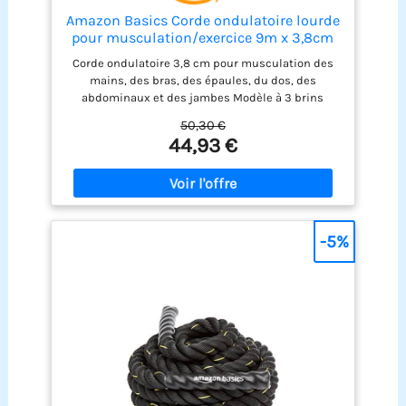
Amazon Basics Corde ondulatoire lourde
pour musculation/exercice 9m x 3,8cm
Polyester, Noir
Corde ondulatoire 3,8 cm pour musculation des
mains, des bras, des épaules, du dos, des
abdominaux et des jambes Modèle à 3 brins
fabriqué à partir de mélange de polyester durable
50,30 €
; haute résistance à la traction ; ne casse pas, ne
44,93 €
s’effiloche pas et ne se défait pas Applications :
ondulation, traction ou exercices d’escalade.
Utilisation seule ou avec d’autres cordes
S’enroule pour l’emporter n’importe où :
portabilité et rangement compact Dimensions :
9m x 3,8cm
-5%