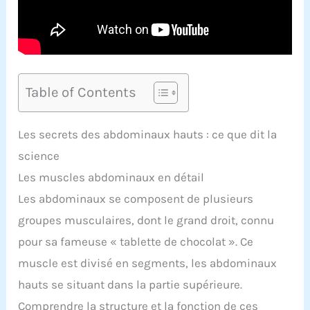
Table of Contents
Les secrets des abdominaux hauts : ce que dit la
science
Les muscles abdominaux en détail
Les abdominaux se composent de plusieurs
groupes musculaires, dont le grand droit, connu
pour sa fameuse « tablette de chocolat ». Ce
muscle est divisé en segments, les abdominaux
hauts se situant dans la partie supérieure.
Comprendre la structure et la fonction de ces