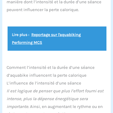
sa légèreté ainsi que sa capacité de drainage
manière dont l’intensité et la durée d’une séance
express pour évacuer l'eau en quelques secondes
peuvent influencer la perte calorique.
Résistance et pédales : les pédales sont
utilisables pieds nus grâce aux foostraps confort.
Le vélo possède une résistance de 13% pour
renforcer votre pédalage hydraulique. L’aquabike
vous apportera une grande satisfaction
Lire plus :
Reportage sur l'aquabiking
Préconisation : votre aquabike peut rester
immergé plusieurs jours dans votre piscine.
Performing MCS
Cependant, pour augmenter plus encore sa durée
de vie, sortez-le 2 à 3 fois/semaine et rincez-le au
jet à l'eau claire et laissez sécher la journée
Comment l’intensité et la durée d’une séance
d’aquabike influencent la perte calorique
L’influence de l’intensité d’une séance
Il est logique de penser que plus l’effort fourni est
intense, plus la dépense énergétique sera
importante.
Ainsi, en augmentant le rythme ou en