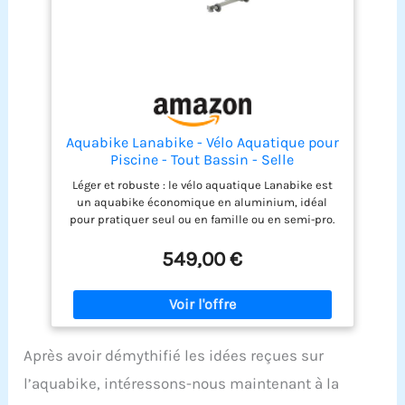
Aquabike Lanabike - Vélo Aquatique pour
Piscine - Tout Bassin - Selle
Ergonomique - Guidon Sport - Pédales
Léger et robuste : le vélo aquatique Lanabike est
Antidérapantes - Réglages Click & Turn -
un aquabike économique en aluminium, idéal
Bleu - Waterflex, Large, (WX-LANA-BL)
pour pratiquer seul ou en famille ou en semi-pro.
Sa légèreté en fait un vélo de piscine tout à fait
exceptionnel pour sa mise en eau ou son
549,00 €
enlèvement Simple d’utilisation : sa structure
ergonomique a été pensée pour optimiser vos
exercices aquatiques. La selle tout comme le
guidon sont réglables en hauteur grâce aux
montants gradués et le système Click & Turn
Après avoir démythifié les idées reçues sur
Structure en X : la structure de Lanabike est
construite en forme X très rigide. Elle est
l’aquabike, intéressons-nous maintenant à la
remarquablement bien étudiée pour sa solidité et