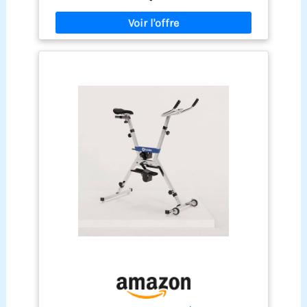
hydrique naturelle renforce le cœur, améliore
l'endurance cardio, affine la silhouette et muscle
le corps sans la moindre sensation de chaleur
étouffante et de transpiration excessive Multiples
réglages personnalisables pour toutes les
morphologies: La selle ergonomique se règle en
hauteur et en avant-arrière tandis que le guidon
ajustable verticalement permet d'adapter la
posture à votre taille pour limiter les tensions
dorsales. Les pédales dotées de brides
antidérapantes maintiennent solidement vos
pieds, que vous soyez pieds nus ou équipé de
chaussures aquatiques pour une sécurité en
mouvement Déplacement facile grâce aux
roulettes intégrées: Des roulettes fluides
installées sur la base du vélo aquatique vous
permettent de déplacer sans effort l'appareil
entre le fond de la piscine, le bord de bassin ou
votre zone de stockage hors utilisation. Convient
aux particuliers, hôtels et salles de sport qui
rangent ou déplacent régulièrement leur matériel
d'aquafitness Structure résistante à l'eau chlorée
ultra-stable: Conception avec corps principal en