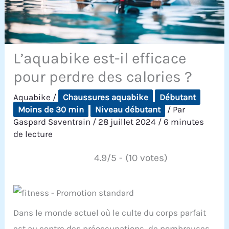
L’aquabike est-il efficace
pour perdre des calories ?
Aquabike
/
Chaussures aquabike
Débutant
Moins de 30 min
Niveau débutant
/ Par
Gaspard Saventrain
/
28 juillet 2024
/
6 minutes
de lecture
4.9/5 - (10 votes)
Dans le monde actuel où le culte du corps parfait
est au centre des préoccupations, de nombreuses