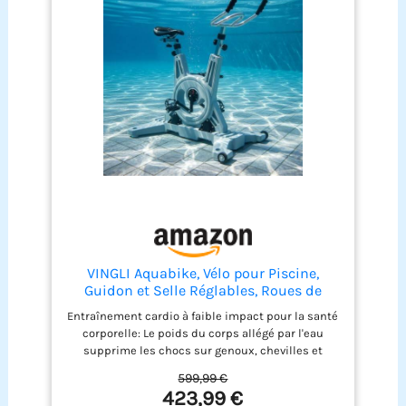
VINGLI Aquabike, Vélo pour Piscine,
Guidon et Selle Réglables, Roues de
Transport, Antidérapant, pour Fitness
Entraînement cardio à faible impact pour la santé
Aquatique, Rééducation, Perte de Poids,
corporelle: Le poids du corps allégé par l'eau
en Acier Inoxydable, HDPE, Jusqu'à 150
supprime les chocs sur genoux, chevilles et
kg, Gris
hanches, convient à la rééducation fonctionnelle,
599,99 €
les seniors, les personnes en surpoids ou
423,99 €
souffrant de douleurs articulaires. La résistance