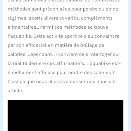
méthodes sont préconisées pour perdre du poids :
régimes, sports divers et variés, compléments
alimentaires… Parmi ces méthodes se trouve
l’aquabike. Cette activité sportive a su convaincre
par son efficacité en matière de brûlage de
calories. Cependant, il convient de s’interroger sur
la réalité derrière ces affirmations. L’aquabike est-
il réellement efficace pour perdre des calories ?
C’est ce que nous allons voir ensemble dans cet
article.