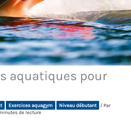
ts aquatiques pour
t
Exercices aquagym
Niveau débutant
/ Par
minutes de lecture