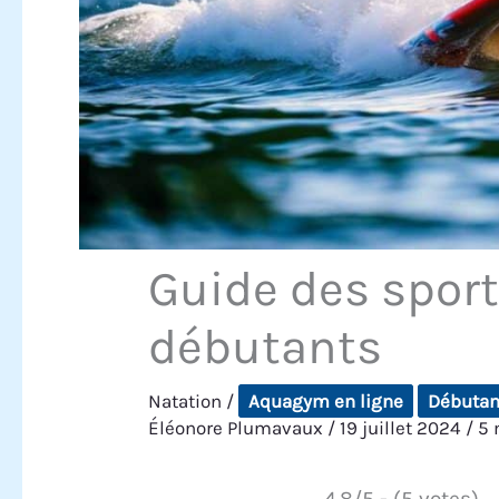
Guide des spor
débutants
Natation
/
Aquagym en ligne
Débutan
Éléonore Plumavaux
/
19 juillet 2024
/
5 
4.8/5 - (5 votes)