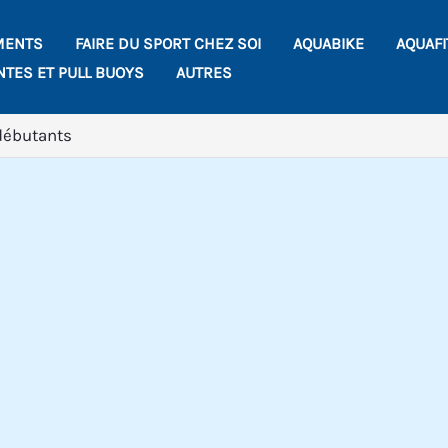
MENTS
FAIRE DU SPORT CHEZ SOI
AQUABIKE
AQUAF
NTES ET PULL BUOYS
AUTRES
débutants