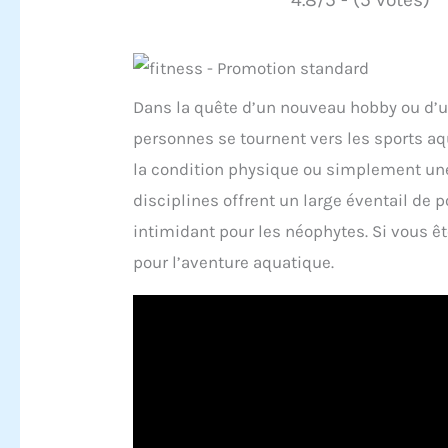
Dans la quête d’un nouveau hobby ou d’u
personnes se tournent vers les sports aqu
la condition physique ou simplement une 
disciplines offrent un large éventail de p
intimidant pour les néophytes. Si vous ête
pour l’aventure aquatique.