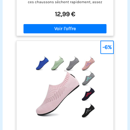
ces chaussons sèchent rapidement, assez
24.2CM
agréables à porter et protègent bien les pieds 【
12,99 €
Protection totale】Les chaussures aquatiques
bénéficient d’une semelle extérieure
antidérapante et d’une semelle interne amovible
pour éviter de vous bruler sur le sable chaud, de
se blesser les pieds et de contracter une infection
fongique 【
Conception en détail】La languette
-6%
arrière aide bcp à les mettre et les ôter aux pieds ;
La conception du col évite l’inconfort pour un port
prolongé ou des utilisations fréquentes 【
Multifunction】Idéales pour marcher ou pêcher
dans les rivières, nager, plonger ou monter en
barque ou d’activités nautiques. On peut s'en
servir pour aller dans l'eau mais également pour
le quotidien, à la maison ou en mode sport 【
Diverses tailles disponibles】Plusieurs motifs
disponibles, tailles XS à 4XL pour les femmes, les
hommes, les enfants, les garçons et les filles