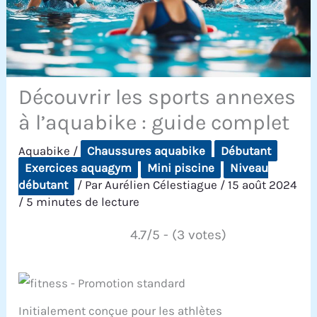
Découvrir les sports annexes
à l’aquabike : guide complet
Aquabike
/
Chaussures aquabike
Débutant
Exercices aquagym
Mini piscine
Niveau
débutant
/ Par
Aurélien Célestiague
/
15 août 2024
/
5 minutes de lecture
4.7/5 - (3 votes)
Initialement conçue pour les athlètes