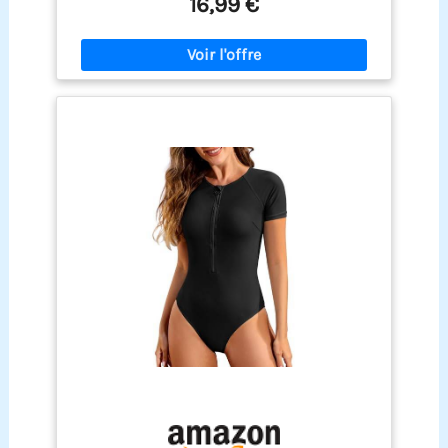
16,99 €
entraînement, surf, détente à la plage et bronzage.
tailles pour un ajustement confortable et flatteur
Il s'accorde facilement avec un paréo, un chapeau
qui mettra en valeur vos courbes 【Soutien-gorge
et des lunettes de soleil pour un look de vacances
amovible pour un maintien optimal】Ce maillot
stylé, parfait pour profiter pleinement de vos
de bain est doté d'un soutien-gorge à coussinets
moments dans l'eau
amovibles et de bretelles élargies pour un
maintien sûr et confortable. Il offre un excellent
soutien de la poitrine tout en assurant une
couvrance uniforme et en évitant les décolletés
intempestifs. La coupe est à la fois ajustée et
confortable, idéale pour diverses activités
nautiques et de plage, alliant effet sculptant et
confort durable 【Design amincissant à blocs de
couleurs】Nos maillots de bain pour femmes
présentent des blocs de couleurs vibrants qui
affinent visuellement la taille et mettent en valeur
la silhouette. Le dos classique en forme de U et le
col rond sans manches allient élégance et liberté
de mouvement. Les échancrures droites flattent
les jambes, pour un look à la fois discret et stylé
【Tissu ultra-extensible, frais et à séchage
rapide】Ce maillot de bain est composé à 82 % de
polyester et à 18 % d'élasthanne. Entièrement
doublé, son tissu ultra-extensible est doux et