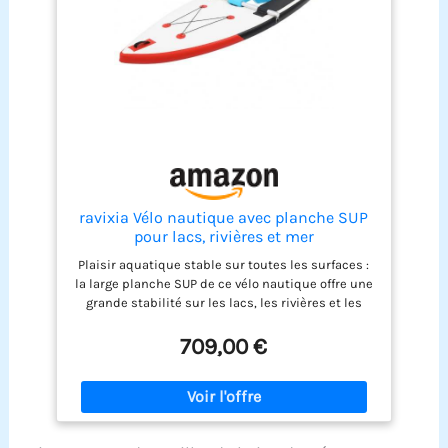
renforcer votre pédalage hydraulique. L’aquabike
vous apportera une grande satisfaction
Préconisation : votre aquabike peut rester
immergé plusieurs jours dans votre piscine.
Cependant, pour augmenter plus encore sa durée
de vie, sortez-le 2 à 3 fois/semaine et rincez-le au
jet à l'eau claire et laissez sécher la journée
ravixia Vélo nautique avec planche SUP
pour lacs, rivières et mer
Plaisir aquatique stable sur toutes les surfaces :
la large planche SUP de ce vélo nautique offre une
grande stabilité sur les lacs, les rivières et les
eaux côtières calmes – ne craignez pas le
basculement ou l'incertitude lors de l'entrée et de
709,00 €
la sortie Ajustement individuel pour tous les
conducteurs : le siège et le guidon de cette botte
peuvent être facilement ajustés - Le guidon pivote
à 90° et la hauteur s'adapte à différentes tailles de
corps, de sorte que chaque conduite reste