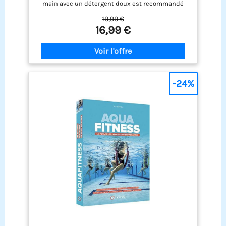
main avec un détergent doux est recommandé
Lests : silicone composite (silica gel) Vendues par
19,99 €
paire. Couleur : rouge et gris Poids : 1,00 kg Poids :
16,99 €
1,00 kg
-24%