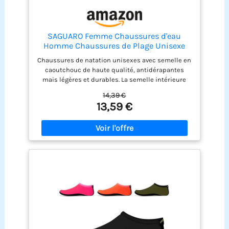
SAGUARO Femme Chaussures d'eau
Homme Chaussures de Plage Unisexe
Chaussures Aquatiques Respirant
Chaussures de natation unisexes avec semelle en
Séchage Rapide Chaussures de Natation
caoutchouc de haute qualité, antidérapantes
Rose 40/41 EU
mais légères et durables. La semelle intérieure
respirante et amortissante de ces chaussures
14,39 €
aquatiques protège vos pieds dans les endroits
13,59 €
rocheux. Femmes chaussures de bain à séchage
rapide hommes, design lisse du cou, chaussettes
aquatiques. Chaussettes de plage d'été nu-pieds
pour femmes hommes, légères et compressibles
pour un emballage facile. Chaussures de bain
pour femmes hommes chaussures de natation
sports aquatiques flexibles et confortables,
drainage rapide et aération transversale