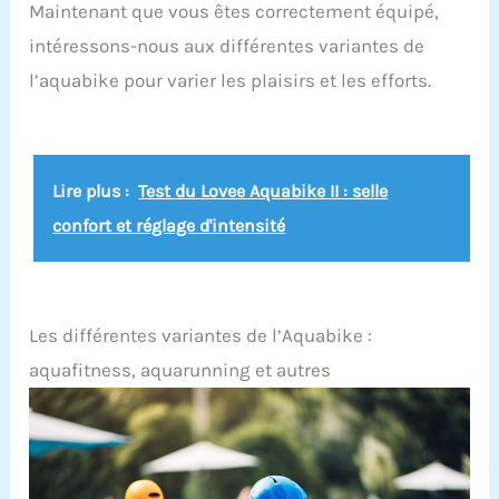
Maintenant que vous êtes correctement équipé,
marche le long de la plage et d'autres sports
nautiques Fond antidérapant pour la sécurité de
intéressons-nous aux différentes variantes de
la piscine, du yoga, de la marche sur la plage
l’aquabike pour varier les plaisirs et les efforts.
Lire plus :
Test du Lovee Aquabike II : selle
confort et réglage d'intensité
Les différentes variantes de l’Aquabike :
aquafitness, aquarunning et autres