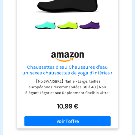
Chaussettes d'eau Chaussures d'eau
unisexes chaussettes de yoga d'intérieur
【No.SWA15BKL】Taille - Large, tailles
européennes recommandées 38 à 40 | Noir
élégant Léger et sec Rapidement flexible Ultra-
léger, facile à emporter ; Facile à laver et à sécher
rapidement, parfait pour les sports nautiques
10,99 €
Design décontracté et confortable, un bon choix
comme chaussures de maison pour votre famille
Parfait pour protéger vos pieds des coupures, des
perforations et de l'eau froide pendant la plongée
en apnée, la plongée, le kayak, le canotage, la