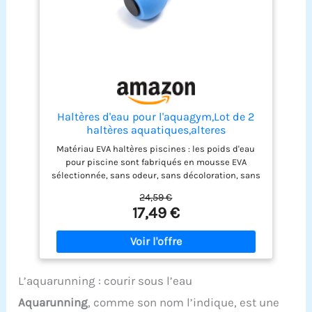
Haltères d'eau pour l'aquagym,Lot de 2
haltères aquatiques,alteres
musculation,Aquafitness Paire d'haltères
Matériau EVA haltères piscines : les poids d'eau
pour l'eau,la résistance de la piscine,la
pour piscine sont fabriqués en mousse EVA
natation,l'entraînement, l'équipement de
sélectionnée, sans odeur, sans décoloration, sans
fitness
métaux lourds, fiable à utiliser. Les sports
24,59 €
nautiques réduisent la pression sur les
17,49 €
articulations, les os et les muscles et
conviennent aux personnes qui ne peuvent pas
faire d’exercice confortablement sur terre,
contribuant ainsi à améliorer les effets de la
condition physique Équipement d'exercice
L’aquarunning : courir sous l’eau
aérobie pour piscine : les haltères en mousse EVA
sont parfaits pour la piscine intérieure, la forme
Aquarunning
, comme son nom l’indique, est une
aérobie, la rééducation, le spa, les exercices de