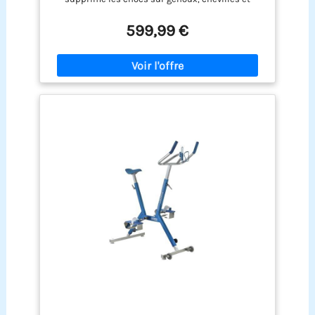
kg, Gris
hanches, convient à la rééducation fonctionnelle,
les seniors, les personnes en surpoids ou
599,99 €
souffrant de douleurs articulaires. La résistance
hydrique naturelle renforce le cœur, améliore
l'endurance cardio, affine la silhouette et muscle
le corps sans la moindre sensation de chaleur
étouffante et de transpiration excessive Multiples
réglages personnalisables pour toutes les
morphologies: La selle ergonomique se règle en
hauteur et en avant-arrière tandis que le guidon
ajustable verticalement permet d'adapter la
posture à votre taille pour limiter les tensions
dorsales. Les pédales dotées de brides
antidérapantes maintiennent solidement vos
pieds, que vous soyez pieds nus ou équipé de
chaussures aquatiques pour une sécurité en
mouvement Déplacement facile grâce aux
roulettes intégrées: Des roulettes fluides
installées sur la base du vélo aquatique vous
permettent de déplacer sans effort l'appareil
entre le fond de la piscine, le bord de bassin ou
votre zone de stockage hors utilisation. Convient
aux particuliers, hôtels et salles de sport qui