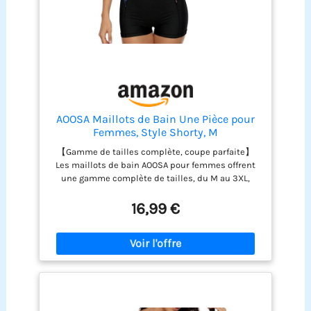
AOOSA Maillots de Bain Une Pièce pour
Femmes, Style Shorty, M
【Gamme de tailles complète, coupe parfaite】
Les maillots de bain AOOSA pour femmes offrent
une gamme complète de tailles, du M au 3XL,
convenant à la plupart des morphologies. Nous
vous recommandons de consulter le guide des
16,99 €
tailles pour un ajustement confortable et flatteur
qui mettra en valeur vos courbes 【Soutien-gorge
amovible pour un maintien optimal】Ce maillot
de bain est doté d'un soutien-gorge à coussinets
amovibles et de bretelles élargies pour un
maintien sûr et confortable. Il offre un excellent
soutien de la poitrine tout en assurant une
couvrance uniforme et en évitant les décolletés