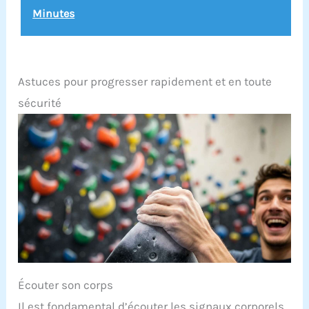
disponible en plusieurs coloris s'harmoniser avec
Minutes
votre intérieur ou votre tapis de yoga. SOCIÉTÉ
FRANÇAISE Notre ambition est de répondre à vos
besoins du quotidien en vous proposant des
gammes de plus en plus variées et tendance. Un
large éventail de produits est à retrouver à travers
nos différentes marques.
Astuces pour progresser rapidement et en toute
sécurité
Écouter son corps
Il est fondamental d’écouter les signaux corporels