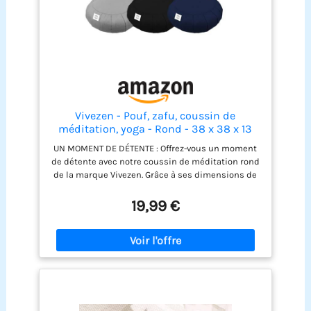
Vivezen - Pouf, zafu, coussin de
méditation, yoga - Rond - 38 x 38 x 13
cm - Plusieurs coloris
UN MOMENT DE DÉTENTE : Offrez-vous un moment
de détente avec notre coussin de méditation rond
de la marque Vivezen. Grâce à ses dimensions de
38 cm de diamètre et de 13 cm de hauteur, le
coussin est pensé pour vous accompagner dans
19,99 €
vos instants de pleine conscience, de relaxation
ou de yoga. CONFORT OPTIMAL : Rembourré de
microbilles ultra-légères, il épouse naturellement
la forme de votre corps pour un maintien agréable
et stable, que vous soyez débutant ou méditant
confirmé. HOUSSE 100% COTON : Douce, respirante
et déhoussable, elle se lave facilement en
machine pour une hygiène parfaite, séance après