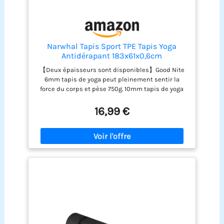
Narwhal Tapis Sport TPE Tapis Yoga
Antidérapant 183x61x0,6cm
【Deux épaisseurs sont disponibles】Good Nite
6mm tapis de yoga peut pleinement sentir la
force du corps et pèse 750g. 10mm tapis de yoga
plus épais vit dans la zone des articulations et
pèse 1200g. Les deux couches conviennent pour le
16,99 €
Pilates, le Hiit, le Yoga, le Body et d'autres sports
【TPE Material】Le tapis de Pilates est fabriqué en
TPE, aucune colle n'est nécessaire. Il présente les
avantages d'une élasticité, d'une résistance et
d'une densité élevées. Il est donc durable, ne se
déforme pas facilement et a un bon effet de
soutien 【Antidérapant】 La structure à double
couche garantit l'antidérapance des deux côtés.
La structure de la ligne antidérapante à l'avant et
la structure de la vague antidérapante à l'arrière
améliorent l'adhérence. La double protection
repose fermement sur le sol et soutient le corps,