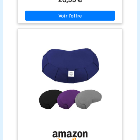
généreusement rembourré, ferme et
incroyablement confortable. Cela en fait un choix
pratique pour chaque maison Taille : avec une
mesure de 40 cm et une épaisseur de 12 cm, ce
coussin de salon est de la taille parfaite pour
n'importe quel espace d'assise. Il offre
suffisamment de soutien et de confort. Le grand
coussin est idéal pour les adultes et les enfants
qui s'assoient sur le sol. Il est largement utilisé
sur les lits, les canapés/sofas, les tables basses,
les chaises, les coins lecture et pour regarder la
télévision. Design : la magnifique décoration
brodée sur le coussin rond ajoute une touche
d'élégance et de sophistication à n'importe quelle
pièce. Placez-le dans votre salon, chambre à
coucher, balcon, terrasse ou même au bureau. Il
est assez polyvalent pour fonctionner dans
n'importe quelle pièce. Versatilité : Ce coussin
géant est un pouf de sol de haute qualité, un
coussin de méditation, un coussin de banc, un
coussin de divan, un coussin de fenêtre pour
l’intérieur, un coussin de yoga, un coussin de
tatami, un coussin de pique-nique, un coussin de