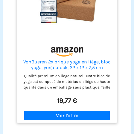
VonBueren 2x brique yoga en liège, bloc
yoga, yoga block, 22 x 12 x 7,5 cm
Qualité premium en liège naturel : Notre bloc de
yoga est composé de matériau en liège de haute
qualité dans un emballage sans plastique. Taille
parfaite pour tout exercice : avec des dimensions
de 22 x 12 x 7,5 cm et des bords arrondis, les blocs
19,77 €
de yoga offrent un soutien optimal pour
différentes poses de yoga, quel que soit votre
niveau d'expérience. Léger et maniable : chaque
bloc ne pèse que 460 grammes, ce qui les rend
légers et faciles à transporter - idéal pour une
.
utilisation à la maison, en studio ou en