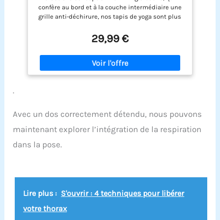
Gym Exercices Sport Camping Voyage, en
confère au bord et à la couche intermédiaire une
Mousse NBR/respecte la Peau, Noir
grille anti-déchirure, nos tapis de yoga sont plus
durables, durables et faciles à nettoyer. MATÉRIEL -
Avec son matériau NBR en mousse haute densité,
29,99 €
le matelas de yoga et de fitness PROIRON soutient
la colonne vertébrale, les hanches, les genoux et
les coudes sur les sols durs. ANTI-SLIP - Empêche
la rupture grâce au nouveau design avec filet
intégré contre la casse. Vous pouvez utiliser ce
.
matelas pour des positions de yoga et des
exercices difficiles. Taille-183 x 66cm, épaisseur
de 10mm - Le matelas garantit un confort pour les
Avec un dos correctement détendu, nous pouvons
personnes de toutes formes et tailles. Idéal pour
maintenant explorer l’intégration de la respiration
le yoga, le pilates, les exercices, le camping, le
sommeil, la méditation, les parcs. Le tapis de yoga
dans la pose.
extra épais est facile à nettoyer avec un détergent.
Lire plus :
S'ouvrir : 4 techniques pour libérer
votre thorax