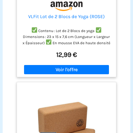
VLFit Lot de 2 Blocs de Yoga (ROSE)
Contenu : Lot de 2 Blocs de yoga
Dimensions : 23 x 15 x 7,6 cm (Longueur x Largeur
x Épaisseur)
En mousse EVA de haute densité
pour une durabilité
Structure solide et la
12,99 €
stabilité de la surface douce pour une accroche
optimale et confortable
Blocs de yoga
approfondir et d'étirer votre souple, qui est
polyvalent et élégant pour votre pratique du Yoga