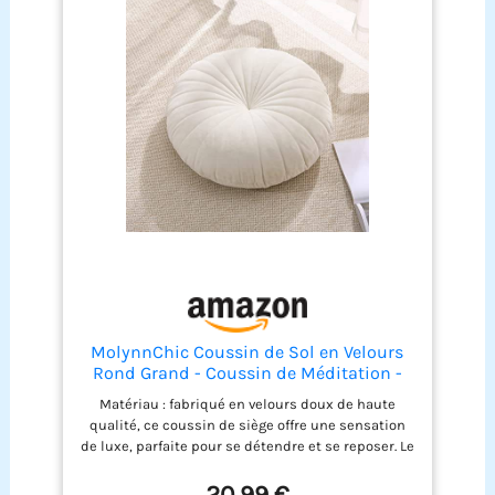
séance. FACILE Á TRANSPORTER : Grâce à sa poignée
intégrée, emmenez-le partout avec vous : au
studio, en plein air, ou même en voyage.
Redécouvrez la méditation avec un coussin qui
allie sobriété, praticité et bien-être. Faites de
chaque assise un moment d'équilibre. Il est
disponible en plusieurs coloris s'harmoniser avec
votre intérieur ou votre tapis de yoga. SOCIÉTÉ
FRANÇAISE Notre ambition est de répondre à vos
besoins du quotidien en vous proposant des
gammes de plus en plus variées et tendance. Un
large éventail de produits est à retrouver à travers
nos différentes marques.
MolynnChic Coussin de Sol en Velours
Rond Grand - Coussin de Méditation -
Coussin de Sol - Coussin de Siège pour
Matériau : fabriqué en velours doux de haute
Adultes, Coussin Épais en Velours pour
qualité, ce coussin de siège offre une sensation
Yoga, Salon, Balcon, Plein Air, Tatami 40
de luxe, parfaite pour se détendre et se reposer. Le
cm
tissu en velours est également durable et facile
d'entretien. Remplissage : Coton PP,
20,99 €