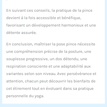
déplacement. Élastique et antidérapant : le liège
est composé de cellules remplies d'air qui
En suivant ces conseils, la pratique de la pince
assurent l'élasticité. La texture naturelle offre une
devient à la fois accessible et bénéfique,
excellente adhérence, sans que le bloc ne glisse
lors de séances d'entraînement intenses.
favorisant un développement harmonieux et une
Accessoire de yoga polyvalent : Convient aux
hommes et aux femmes, débutants ou avancés.
détente assurée.
Idéal pour la méditation, le Pilates, le fitness, la
régénération, le Hatha, le Vinyasa, le Yin Yoga, les
En conclusion, maîtriser la pose pince nécessite
exercices d'étirement et l'entraînement aux
blocages. Le kit double pratique est parfait pour
une compréhension précise de la posture, une
tout type d'exercice. Facile d'entretien et
antistatique : le liège n'attire pas la poussière et
souplesse progressive, un dos détendu, une
est antistatique, ce qui vous permet de vous
respiration consciente et une adaptabilité aux
entraîner confortablement avec des vêtements. Le
bloc se nettoie facilement avec un chiffon
variantes selon son niveau. Avec persévérance et
humide.
attention, chacun peut découvrir les bienfaits de
cet étirement tout en évoluant dans sa pratique
personnelle du yoga.