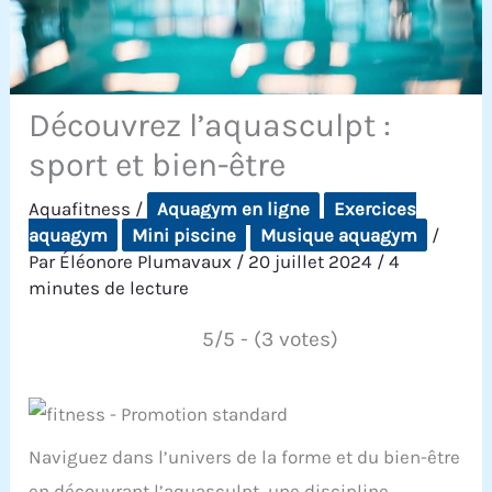
Découvrez l’aquasculpt :
sport et bien-être
Aquafitness
/
Aquagym en ligne
Exercices
aquagym
Mini piscine
Musique aquagym
/
Par
Éléonore Plumavaux
/
20 juillet 2024
/
4
minutes de lecture
5/5 - (3 votes)
Naviguez dans l’univers de la forme et du bien-être
en découvrant l’aquasculpt, une discipline