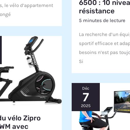
6500 : 10 nive
s, le vélo d’appartement
résistance
longé
5 minutes de lecture
La recherche d’un équ
sportif efficace et ada
besoins n’est pas toujo
Si
Déc
7
2025
du vélo Zipro
 WM avec