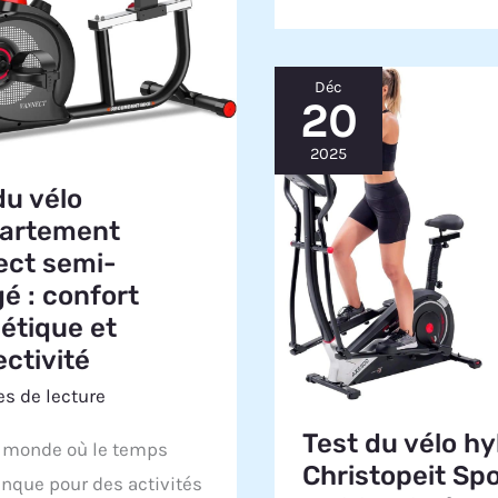
Déc
20
2025
du vélo
partement
ect semi-
gé : confort
étique et
ctivité
s de lecture
Test du vélo hy
 monde où le temps
Christopeit Sp
nque pour des activités