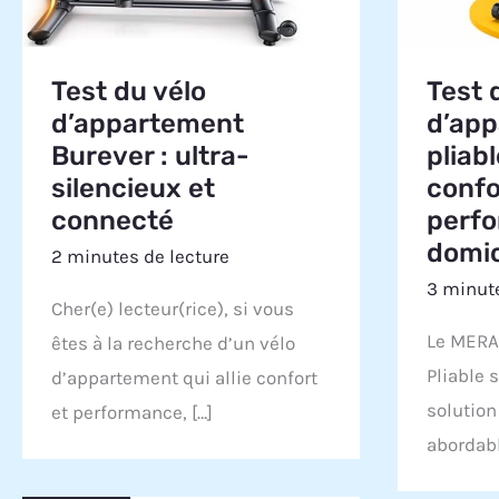
Test du vélo
Test 
d’appartement
d’ap
Burever : ultra-
pliab
silencieux et
confo
connecté
perf
domic
2 minutes de lecture
3 minute
Cher(e) lecteur(rice), si vous
Le MERA
êtes à la recherche d’un vélo
Pliable
d’appartement qui allie confort
solution
et performance, […]
abordabl