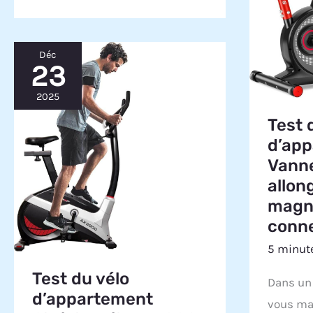
Déc
23
2025
Test 
d’ap
Vann
allon
magn
conne
5 minute
Test du vélo
Dans un
d’appartement
vous ma