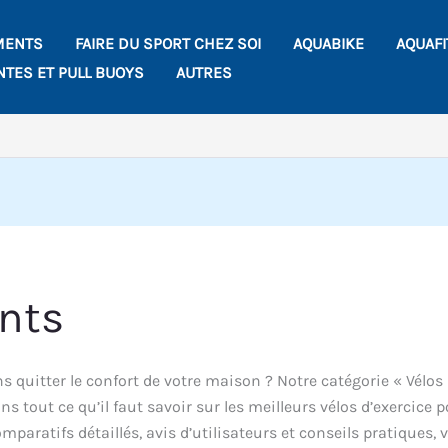
MENTS
FAIRE DU SPORT CHEZ SOI
AQUABIKE
AQUAF
NTES ET PULL BUOYS
AUTRES
nts
 quitter le confort de votre maison ? Notre catégorie « Vélos
s tout ce qu’il faut savoir sur les meilleurs vélos d’exercice 
aratifs détaillés, avis d’utilisateurs et conseils pratiques, 