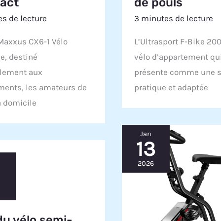
act
de pouls
s de lecture
3 minutes de lecture
Maxxus CX6-1 Vélo
L’Ultrasport F-Bike 20
ue, destiné
vélo d’appartement qu
alement aux
présente comme une s
ments, les amateurs de
pratique et adaptée
à domicile
Jan
13
2026
du vélo semi-