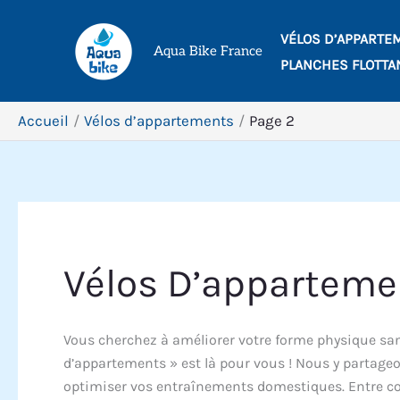
Aller
VÉLOS D’APPARTE
au
Aqua Bike France
PLANCHES FLOTTA
contenu
Accueil
Vélos d’appartements
Page 2
Vélos D’apparteme
Vous cherchez à améliorer votre forme physique sans
d’appartements » est là pour vous ! Nous y partageon
optimiser vos entraînements domestiques. Entre comp