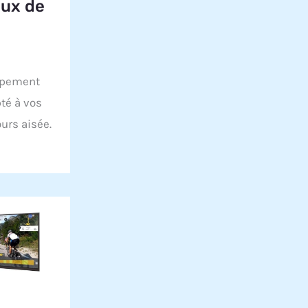
aux de
ipement
pté à vos
urs aisée.