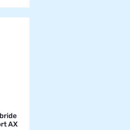
bride
ort AX