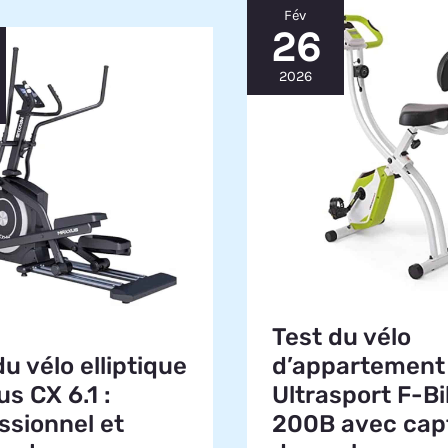
Fév
26
2026
Test du vélo
du vélo elliptique
d’appartement 
s CX 6.1 :
Ultrasport F-Bi
ssionnel et
200B avec cap