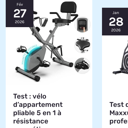
Fév
27
Jan
28
2026
2026
Test : vélo
d’appartement
Test 
pliable 5 en 1 à
Maxxu
résistance
profe