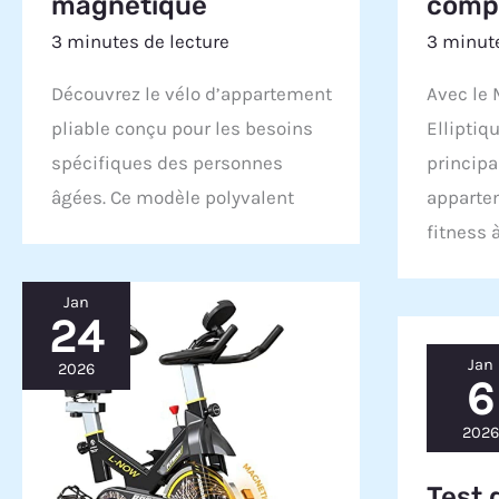
magnétique
comp
3 minutes de lecture
3 minute
Découvrez le vélo d’appartement
Avec le 
pliable conçu pour les besoins
Elliptiq
spécifiques des personnes
princip
âgées. Ce modèle polyvalent
apparte
fitness 
Jan
24
Jan
2026
6
2026
Test 