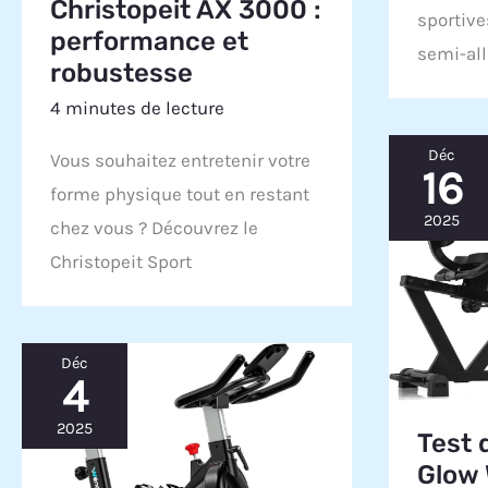
Christopeit AX 3000 :
sportive
performance et
semi-al
robustesse
4 minutes de lecture
Déc
Vous souhaitez entretenir votre
16
forme physique tout en restant
2025
chez vous ? Découvrez le
Christopeit Sport
Déc
4
2025
Test 
Glow