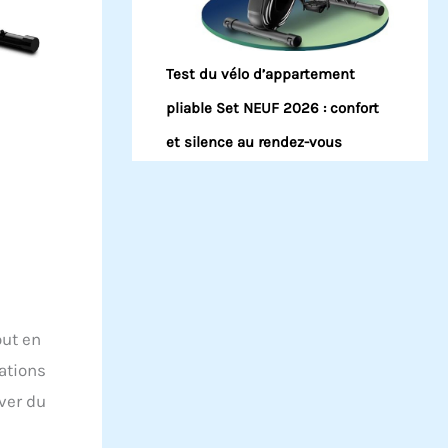
Test du vélo d’appartement
pliable Set NEUF 2026 : confort
et silence au rendez-vous
out en
gations
ver du