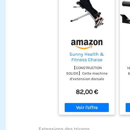
Sunny Health &
Fitness Chaise
Romaine Pliable à
H
【CONSTRUCTION
I
45°
SOLIDE】Cette machine
b
I
d’extension dorsale
possède un cadre
gl
compact en acier robuste
cui
82,00 €
pour la maison,
p
supportant jusqu’à 115 kg.
f
Ce banc d’hyperextension
C
g
est solide, durable et ne
st
bascule pas pendant vos
entraînements.
Extensions des triceps
【ENTRAÎNEMENT
r