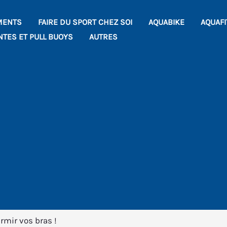
MENTS
FAIRE DU SPORT CHEZ SOI
AQUABIKE
AQUAF
NTES ET PULL BUOYS
AUTRES
ermir vos bras !