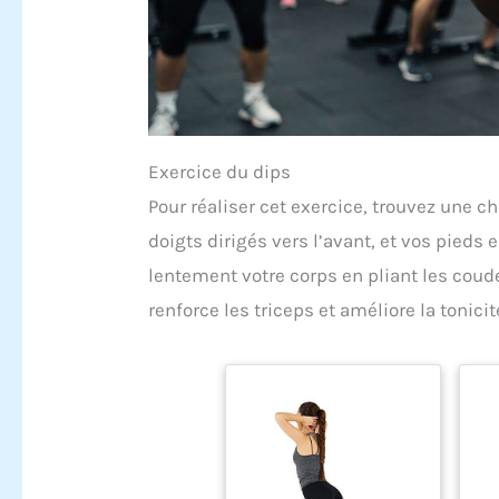
Exercice du dips
Pour réaliser cet exercice, trouvez une c
doigts dirigés vers l’avant, et vos pieds
lentement votre corps en pliant les coud
renforce les triceps et améliore la tonicit