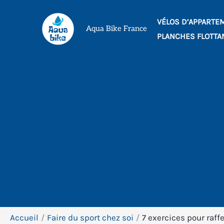
Aller
VÉLOS D’APPARTE
au
Aqua Bike France
PLANCHES FLOTTA
contenu
Accueil
Faire du sport chez soi
7 exercices pour raff