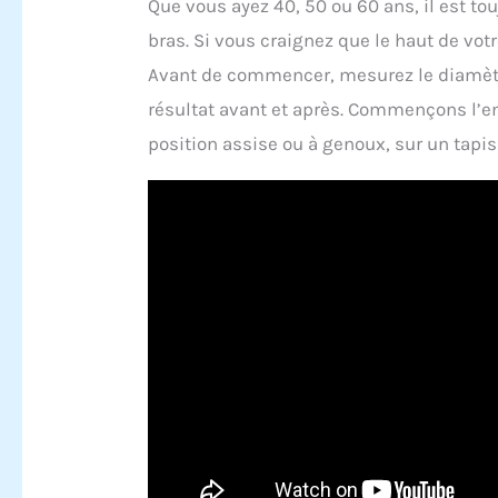
Que vous ayez 40, 50 ou 60 ans, il est to
bras. Si vous craignez que le haut de votr
Avant de commencer, mesurez le diamètr
résultat avant et après. Commençons l’en
position assise ou à genoux, sur un tapis 